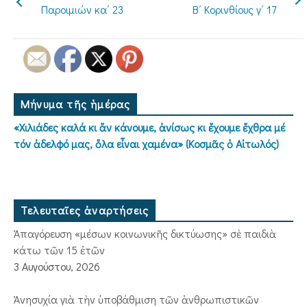
Παροιμιών κα΄ 23
Β΄ Κορινθίους γ΄ 17
Μήνυμα τῆς ἡμέρας
«Χιλιάδες καλά κι ἄν κάνουμε, ἀνίσως κι ἔχουμε ἔχθρα μέ
τόν ἀδελφό μας, ὅλα εἶναι χαμένα» (Κοσμᾶς ὁ Αἰτωλός)
Τελευταῖες ἀναρτήσεις
Ἀπαγόρευση «μέσων κοινωνικῆς δικτύωσης» σὲ παιδιὰ
κάτω τῶν 15 ἐτῶν
3 Αυγούστου, 2026
Ἀνησυχία γιὰ τὴν ὑποβάθμιση τῶν ἀνθρωπιστικῶν