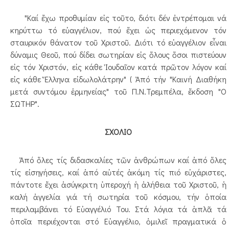
"Καί ἔχω προθυμίαν εἰς τοῦτο, διότι δέν ἐντρέπομαι νά
κηρύττω τό εὐαγγέλιον, πού ἔχει ὡς περιεχόμενον τόν
σταυρικόν θάνατον τοῦ Χριστοῦ. Διότι τό εὐαγγέλιον εἶναι
δύναμις Θεοῦ, πού δίδει σωτηρίαν εἰς ὅλους ὅσοι πιστεύουν
εἰς τόν Χριστόν, εἰς κάθε Ἰουδαῖον κατά πρῶτον λόγον καί
εἰς κάθε Ἕλληνα εἰδωλολάτρην" ( Ἀπό τήν "Καινή Διαθήκη
μετά συντόμου ἑρμηνείας" τοῦ Π.Ν.Τρεμπέλα, ἔκδοση "Ο
ΣΩΤΗΡ".
ΣΧΟΛΙΟ
Ἀπό ὅλες τίς διδασκαλίες τῶν ἀνθρώπων
καί ἀπό ὅλες
τίς εἰσηγήσεις, καί ἀπό αὐτές ἀκόμη τίς πιό εὐχάριστες,
πάντοτε ἔχει ἀσύγκριτη ὑπεροχή ἡ ἀλήθεια τοῦ Χριστοῦ, ἡ
καλή ἀγγελία γιά τή σωτηρία τοῦ κόσμου, τήν ὁποία
περιλαμβάνει τό Εὐαγγέλιό Του. Στά λόγια τά ἁπλᾶ τά
ὁποῖα περιέχονται στό Εὐαγγέλιο, ὁμιλεῖ πραγματικά ὁ