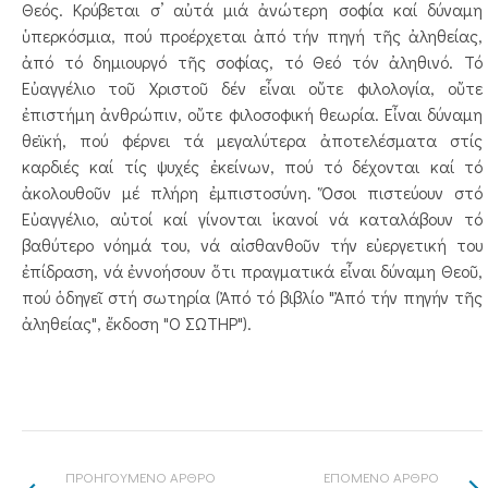
Θεός. Κρύβεται σ’ αὐτά μιά ἀνώτερη σοφία καί δύναμη
ὑπερκόσμια, πού προέρχεται ἀπό τήν πηγή τῆς ἀληθείας,
ἀπό τό δημιουργό τῆς σοφίας, τό Θεό τόν ἀληθινό. Τό
Εὐαγγέλιο τοῦ Χριστοῦ δέν εἶναι οὔτε φιλολογία, οὔτε
ἐπιστήμη ἀνθρώπιν, οὔτε φιλοσοφική θεωρία. Εἶναι δύναμη
θεϊκή, πού φέρνει τά μεγαλύτερα ἀποτελέσματα στίς
καρδιές καί τίς ψυχές ἐκείνων, πού τό δέχονται καί τό
ἀκολουθοῦν μέ πλήρη ἐμπιστοσύνη. Ὅσοι πιστεύουν στό
Εὐαγγέλιο, αὐτοί καί γίνονται ἱκανοί νά καταλάβουν τό
βαθύτερο νόημά του, νά αἰσθανθοῦν τήν εὐεργετική του
ἐπίδραση, νά ἐννοήσουν ὅτι πραγματικά εἶναι δύναμη Θεοῦ,
πού ὁδηγεῖ στή σωτηρία (Ἀπό τό βιβλίο "Ἀπό τήν πηγήν τῆς
ἀληθείας", ἔκδοση "Ο ΣΩΤΗΡ").
ΠΡΟΗΓΟΥΜΕΝΟ ΑΡΘΡΟ
ΕΠΟΜΕΝΟ ΑΡΘΡΟ