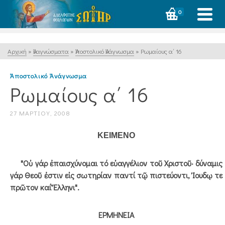
0
Αρχική
»
Ἀναγνώσματα
»
Ἀποστολικό Ἀνάγνωσμα
»
Ρωμαίους α΄ 16
Ἀποστολικό Ἀνάγνωσμα
Ρωμαίους α΄ 16
27 ΜΑΡΤΊΟΥ, 2008
ΚΕΙΜΕΝΟ
"Οὐ γάρ ἐπαισχύνομαι τό εὐαγγέλιον τοῦ Χριστοῦ· δύναμις
γάρ Θεοῦ ἐστιν εἰς σωτηρίαν παντί τῷ πιστεύοντι, Ἰουδῳ τε
πρῶτον καί Ἕλληνι".
ΕΡΜΗΝΕΙΑ