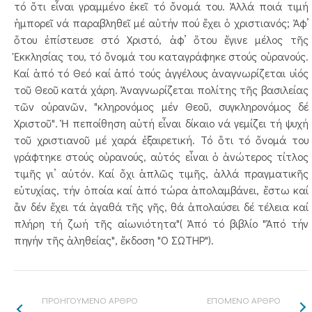
τό ὅτι εἶναι γραμμένο ἐκεῖ τό ὄνομά του. Ἀλλά ποιά τιμή
ἠμπορεῖ νά παραβληθεῖ μέ αὐτήν πού ἔχει ὁ χριστιανός; Ἀφ’
ὅτου ἐπίστευσε στό Χριστό, ἀφ’ ὅτου ἔγινε μέλος τῆς
Ἐκκλησίας του, τό ὄνομά του καταγράφηκε στούς οὐρανούς.
Καί ἀπό τό Θεό καί ἀπό τούς ἀγγέλους ἀναγνωρίζεται υἱός
τοῦ Θεοῦ κατά χάρη. Ἀναγνωρίζεται πολίτης τῆς βασιλείας
τῶν οὐρανῶν, "κληρονόμος μέν Θεοῦ, συγκληρονόμος δέ
Χριστοῦ". Ἡ πεποίθηση αὐτή εἶναι δίκαιο νά γεμίζει τή ψυχή
τοῦ χριστιανοῦ μέ χαρά ἐξαιρετική. Τό ὅτι τό ὄνομά του
γράφτηκε στούς οὐρανούς, αὐτός εἶναι ὁ ἀνώτερος τίτλος
τιμῆς γι’ αὐτόν. Καί ὄχι ἁπλῶς τιμῆς, ἀλλά πραγματικῆς
εὐτυχίας, τήν ὁποία καί ἀπό τώρα ἀπολαμβάνει, ἔστω καί
ἄν δέν ἔχει τά ἀγαθά τῆς γῆς, θά ἀπολαύσει δέ τέλεια καί
πλήρη τή ζωή τῆς αἰωνιότητα"( Ἀπό τό βιβλίο "Ἀπό τήν
πηγήν τῆς ἀληθείας", ἔκδοση "Ο ΣΩΤΗΡ").
ΠΡΟΗΓΟΥΜΕΝΟ ΑΡΘΡΟ
ΕΠΟΜΕΝΟ ΑΡΘΡΟ