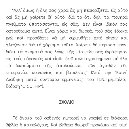
"Ἀλλ’ ὅμως ἡ ὅλη σας χαρά ἄς μή περιορίζεται εἰς αὐτό
καί ἄς μή χαίρετε δι’ αὐτό, διά τό ὅτι δηλ. τά πονηρά
πνεύματα ὑποτάσσονται εἰς σᾶς. Δέν εἶναι ἰδικόν σας
κατόρθωμα αὐτό. Εἶναι χάρις καί δωρεά, πού σᾶς ἔδωκα
ἐγώ καί προσέξατε νά μή κυριευθῆτε ἀπό οἴησιν καί
ἀλαζονίαν διά τό χάρισμα τοῦτο. Χαίρετε δέ περισσότερον,
διότι τά ὀνόματά σας λόγῳ τῆς πίστεώς σας ἐγράφησαν
εἰς τούς οὐρανούς καί εἶσθε ἐκεῖ πολιτογραφημένοι μέ ὅλα
τά δικαιώματα τῆς ἀπολαύσεως τῶν ἀγαθῶν τῆς
ἐπουρανίου κοινωνίας καί βασιλείας" (Ἀπό τήν "Καινή
Διαθήκη μετά συντόμου ἑρμηνείας" τοῦ Π.Ν.Τρεμπέλα,
ἔκδοση "Ο ΣΩΤΗΡ").
ΣΧΟΛΙΟ
Τό ὄνομα τοῦ καθενός ἠμπορεῖ νά γραφεῖ σέ διάφορα
βιβλία ἤ καταλόγους. Καί βέβαια θεωρεῖ προνόμιο καί τιμή