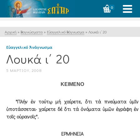
0
Αρχική
»
Ἀναγνώσματα
»
Εὐαγγελικό Ἀνάγνωσμα
»
Λουκά ι΄ 20
Εὐαγγελικό Ἀνάγνωσμα
Λουκά ι΄ 20
5 ΜΑΡΤΊΟΥ, 2008
ΚΕΙΜΕΝΟ
"Πλήν ἐν τούτῳ μή χαίρετε, ὅτι τά πνεύματα ὑμῖν
ὑποτάσσεται· χαίρετε δέ ὅτι τά ὀνόματα ὑμῶν ἐγράφη ἐν
τοῖς οὐρανοῖς".
ΕΡΜΗΝΕΙΑ