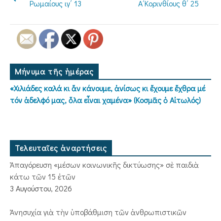
Ρωμαίους ιγ΄ 13
Α΄Κορινθίους θ΄ 25
Μήνυμα τῆς ἡμέρας
«Χιλιάδες καλά κι ἄν κάνουμε, ἀνίσως κι ἔχουμε ἔχθρα μέ
τόν ἀδελφό μας, ὅλα εἶναι χαμένα» (Κοσμᾶς ὁ Αἰτωλός)
Τελευταῖες ἀναρτήσεις
Ἀπαγόρευση «μέσων κοινωνικῆς δικτύωσης» σὲ παιδιὰ
κάτω τῶν 15 ἐτῶν
3 Αυγούστου, 2026
Ἀνησυχία γιὰ τὴν ὑποβάθμιση τῶν ἀνθρωπιστικῶν