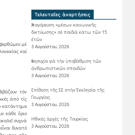
Τελευταῖες ἀναρτήσεις
Ἀπαγόρευση «μέσων κοινωνικῆς
δικτύωσης» σὲ παιδιὰ κάτω τῶν 15
ἐτῶν
ιφερθῶμεν μέ
3 Αυγούστου, 2026
λονεικίας καί
Ἀνησυχία γιὰ τὴν ὑποβάθμιση τῶν
ἀνθρωπιστικῶν σπουδῶν
3 Αυγούστου, 2026
Ἐπίθεση τῆς ΕΕ στὴν Ἐκκλησία τῆς
ιβάζουν τόν
Γεωργίας
ικές ἀπό τίς
3 Αυγούστου, 2026
νό κατάντημα
υν κάθε ὅριο
Ἠθικὲς ἀρχὲς τῆς Τουρκίας
ροκαλεῖ συχνά
3 Αυγούστου, 2026
εἶναι δυνατό
ἄνθρωπος τῆς