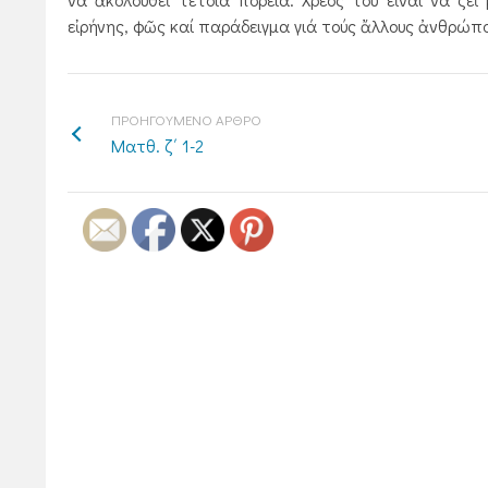
εἰρήνης, φῶς καί παράδειγμα γιά τούς ἄλλους ἀνθρώπους
ΠΡΟΗΓΟΥΜΕΝΟ ΑΡΘΡΟ
Ματθ. ζ΄ 1-2