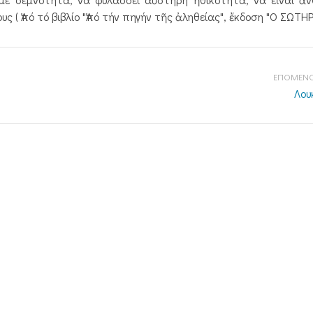
 ( Ἀπό τό βιβλίο "Ἀπό τήν πηγήν τῆς ἀληθείας", ἔκδοση "Ο ΣΩΤΗΡ"
ΕΠΟΜΕΝΟ
Λου