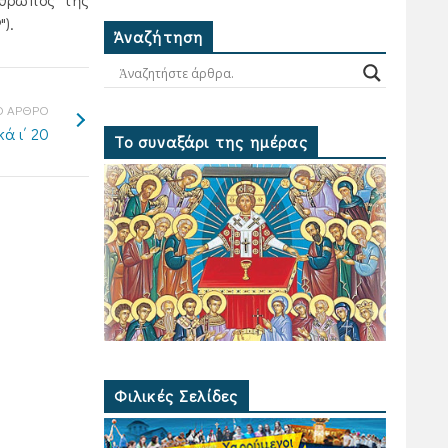
).
Ἀναζήτηση
 ΑΡΘΡΟ
κά ι΄ 20
Το συναξάρι της ημέρας
Φιλικές Σελίδες