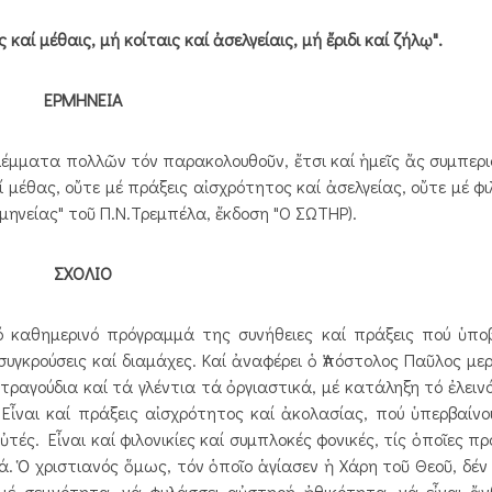
 μέθαις, μή κοίταις καί ἀσελγείαις, μή ἔριδι καί ζήλῳ".
ΕΡΜΗΝΕΙΑ
έμματα πολλῶν τόν παρακολουθοῦν, ἔτσι καί ἡμεῖς ἄς συμπερ
 μέθας, οὔτε μέ πράξεις αἰσχρότητος καί ἀσελγείας, οὔτε μέ φι
ρμηνείας" τοῦ Π.Ν.Τρεμπέλα, ἔκδοση "Ο ΣΩΤΗΡ).
ΣΧΟΛΙΟ
καθημερινό πρόγραμμά της συνήθειες καί πράξεις πού ὑποβ
γκρούσεις καί διαμάχες. Καί ἀναφέρει ὁ Ἀπόστολος Παῦλος μερ
τραγούδια καί τά γλέντια τά ὀργιαστικά, μέ κατάληξη τό ἐλει
Εἶναι καί πράξεις αἰσχρότητος καί ἀκολασίας, πού ὑπερβαίνο
αὐτές. Εἶναι καί φιλονικίες καί συμπλοκές φονικές, τίς ὁποῖες π
 Ὁ χριστιανός ὅμως, τόν ὁποῖο ἁγίασεν ἡ Χάρη τοῦ Θεοῦ, δέν 
εῖ μέ σεμνότητα, νά φυλάσσει αὐστηρή ἠθικότητα, νά εἶναι 