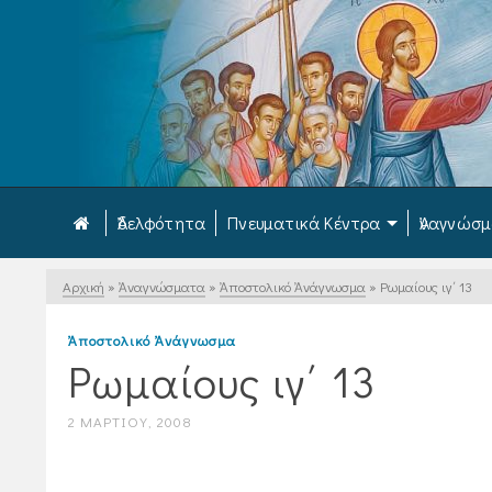
Ἀδελφότητα
Πνευματικά Κέντρα
Ἀναγνώσ
Αρχική
»
Ἀναγνώσματα
»
Ἀποστολικό Ἀνάγνωσμα
»
Ρωμαίους ιγ΄ 13
Ἀποστολικό Ἀνάγνωσμα
Ρωμαίους ιγ΄ 13
2 ΜΑΡΤΊΟΥ, 2008