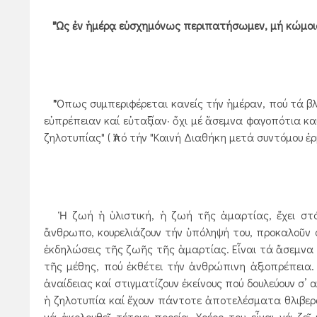
"Ὡς ἐν ἡμέρᾳ εὐσχημόνως περιπατήσωμεν, μή κώμοις καί
"Ὅπως συμπεριφέρεται κανείς τήν ἡμέραν, πού τά βλ
εὐπρέπειαν καί εὐταξίαν· ὄχι μέ ἄσεμνα φαγοπότια καί
ζηλοτυπίας" ( Ἀπό τήν "Καινή Διαθήκη μετά συντόμου ἑ
Ἡ ζωή ἡ ὑλιστική, ἡ ζωή τῆς ἁμαρτίας, ἔχει στό 
ἄνθρωπο, κουρελιάζουν τήν ὑπόληψή του, προκαλοῦν συ
ἐκδηλώσεις τῆς ζωῆς τῆς ἁμαρτίας. Εἶναι τά ἄσεμνα 
τῆς μέθης, πού ἐκθέτει τήν ἀνθρώπινη ἀξιοπρέπεια. 
ἀναίδειας καί στιγματίζουν ἐκείνους πού δουλεύουν σ’ 
ἡ ζηλοτυπία καί ἔχουν πάντοτε ἀποτελέσματα θλιβερά.
νά ἀκολουθεῖ τέτοια πορεία. Χρέος του εἶναι νά ζ