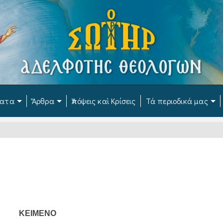
ματα
Ἄρθρα
Ἀπόψεις καὶ Κρίσεις
Τά περιοδικά μας
ΚΕΙΜΕΝΟ