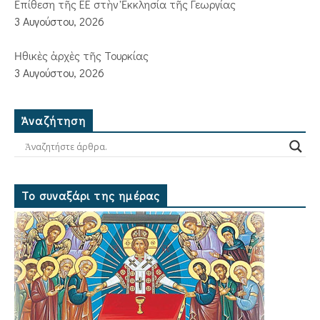
Ἐπίθεση τῆς ΕΕ στὴν Ἐκκλησία τῆς Γεωργίας
3 Αυγούστου, 2026
Ἠθικὲς ἀρχὲς τῆς Τουρκίας
3 Αυγούστου, 2026
Ἀναζήτηση
Το συναξάρι της ημέρας