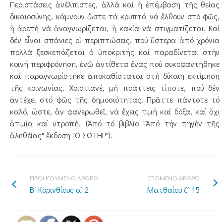
Περιστάσεις ἀνέλπιστες, ἀλλά καί ἡ ἐπέμβαση τῆς θείας
δικαιοσύνης, κάμνουν ὥστε τά κρυπτά νά ἔλθουν στό φῶς,
ἡ ἀρετή νά ἀναγνωρίζεται, ἡ κακία νά στιγματίζεται. Καί
δέν εἶναι σπάνιες οἱ περιπτώσεις, πού ὕστερα ἀπό χρόνια
πολλά ξεσκεπάζεται ὁ ὑποκριτής καί παραδίνεται στήν
κοινή περιφρόνηση, ἐνῶ ἀντίθετα ἕνας πού συκοφαντήθηκε
καί παραγνωρίστηκε ἀποκαθίσταται στή δίκαιη ἐκτίμηση
τῆς κοινωνίας. Χριστιανέ, μή πράττεις τίποτε, πού δέν
ἀντέχει στό φῶς τῆς δημοσιότητας. Πρᾶττε πάντοτε τό
καλό, ὥστε, ἄν φανερωθεῖ, νά ἔχεις τιμή καί δόξα, καί ὄχι
ἀτιμία καί ντροπή. (Ἀπό τό βιβλίο "Ἀπό τήν πηγήν τῆς
ἀληθέίας" ἔκδοση "Ο ΣΩΤΗΡ").
ΠΡΟΗΓΟΥΜΕΝΟ ΑΡΘΡΟ
ΕΠΟΜΕΝΟ ΑΡΘΡΟ
Β΄ Κορινθίους α΄ 2
Ματθαίου ζ΄ 15