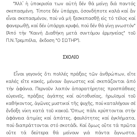
"Ἀλλ’ ἡ ὑποκρισία των αὐτή δέν θά μείνῃ διά παντός
σκεπασμένη. Τίποτε δέν ὑπάρχει, ὁσονδήποτε καλά καί ἄν
εἶναι σκεπασμένον, πού νά μή ξεσκεπασθῇ εἰς τό τέλος καί
φανερωθῇ, καί δέν ὑπάρχει κρυφό, πού δέν θά γίνῃ γνωστόν"
(Ἀπό τήν "Καινή Διαθήκη μετά συντόμου ἑρμηνείας" τοῦ
Π.Ν.Τρεμπέλα, ἔκδοση "Ο ΣΩΤΗΡ").
ΣΧΟΛΙΟ
Εἶναι γεγονός ὅτι πολλές πράξεις τῶν ἀνθρώπων, εἴτε
καλές εἴτε κακές, μένουν ἄγνωστες καί σκεπάζονται ἀπό
τήν ἀφάνια. Περνοῦν λοιπόν ἀπαρατήρητες προσπάθειες
εὐγενεῖς, πράξεις ἀγάπης καί αὐτοθυσίας, ἡρωϊσμοί τοῦ
καθήκοντος, ἀγῶνες μυστικοί τῆς ψυχῆς, πού καταλήγουν σέ
ἔνδοξη νίκη κατά τοῦ κακοῦ. Ὅπως πάλι κρύπτονται στήν
ἀφάνεια ἀτιμίες καί ἀπάτες, φαυλότητες καί ἐγκλήματα,
πού διαπράττονται στό σκοτάδι. Καί ὅμως οὔτε τά πρῶτα
οὔτε τά δεύτερα θά μείνουν γιά πάντα ἄγνωστα.