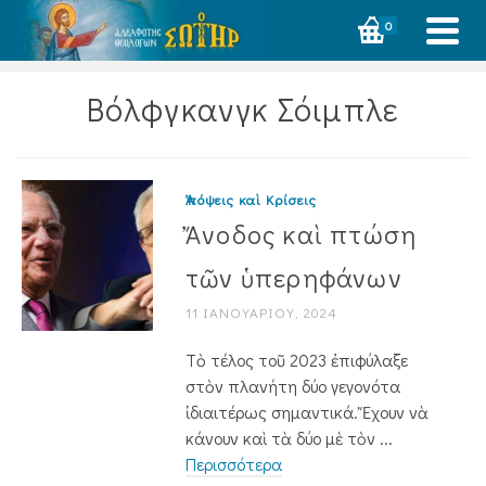
0
Βόλφγκανγκ Σόιμπλε
Ἀπόψεις καὶ Κρίσεις
Ἄνοδος καὶ πτώση
τῶν ὑπερηφάνων
11 ΙΑΝΟΥΑΡΊΟΥ, 2024
Τὸ τέλος τοῦ 2023 ἐπιφύλαξε
στὸν πλανήτη δύο γεγονότα
ἰδιαιτέρως σημαντικά. Ἔχουν νὰ
κάνουν καὶ τὰ δύο μὲ τὸν ...
Περισσότερα