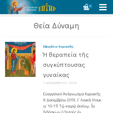
0
Θεία Δύναμη
Εὐαγγέλιο Κυριακῆς
Ἡ θεραπεία τῆς
συγκύπτουσας
γυναίκας
7 ΔΕΚΕΜΒΡΊΟΥ, 2019
Εὐαγγελικό Ἀνάγνωσμα Κυριακῆς
8 Δεκεμβρίου 2019, Ι΄ Λουκᾶ (Λουκ.
ιγ΄ 10-17) Τῷ καιρῷ ἐκείνῳ, ἦν
διδάσκων ὁ Ἰησοῦς ἐν ...