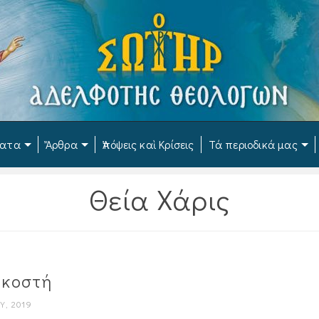
ματα
Ἄρθρα
Ἀπόψεις καὶ Κρίσεις
Τά περιοδικά μας
Θεία Χάρις
ηκοστή
Υ, 2019