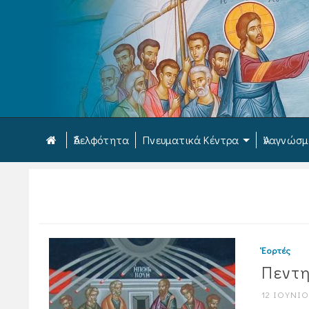
Ἀδελφότητα
Πνευματικά Κέντρα
Ἀναγνώσ
Ἑορτές
Πεντ
12 ΙΟΥΝΊΟ