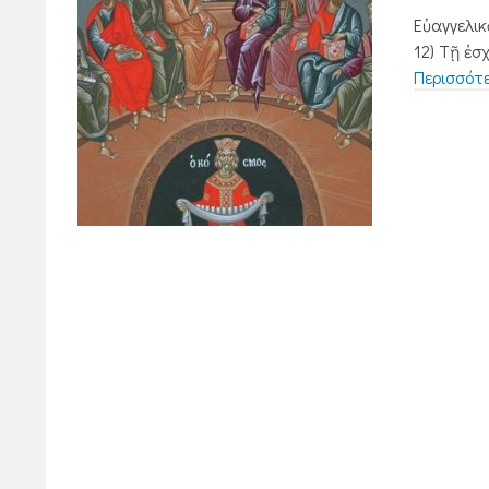
Εὐαγγελικ
12) Τῇ ἐσ
Περισσότ