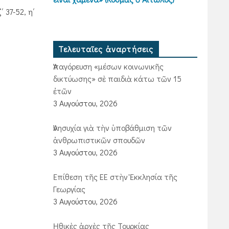
 37-52, η΄
Τελευταῖες ἀναρτήσεις
Ἀπαγόρευση «μέσων κοινωνικῆς
δικτύωσης» σὲ παιδιὰ κάτω τῶν 15
ἐτῶν
3 Αυγούστου, 2026
Ἀνησυχία γιὰ τὴν ὑποβάθμιση τῶν
ἀνθρωπιστικῶν σπουδῶν
3 Αυγούστου, 2026
Ἐπίθεση τῆς ΕΕ στὴν Ἐκκλησία τῆς
Γεωργίας
3 Αυγούστου, 2026
Ἠθικὲς ἀρχὲς τῆς Τουρκίας