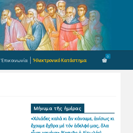
0
Ἐπικοινωνία
Ἠλεκτρονικό Κατάστημα
Μήνυμα τῆς ἡμέρας
«Χιλιάδες καλά κι ἄν κάνουμε, ἀνίσως κι
ἔχουμε ἔχθρα μέ τόν ἀδελφό μας, ὅλα
εἶναι χαμένα» (Κοσμᾶς ὁ Αἰτωλός)