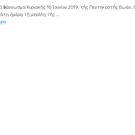
ὸ Ἀνάγνωσμα Κυριακῆς 16 Ἰουνίου 2019, τῆς Πεντηκοστῆς (Ἰωάν. ζ΄
χάτῃ ἡμέρᾳ τῇ μεγάλῃ τῆς ...
ερα