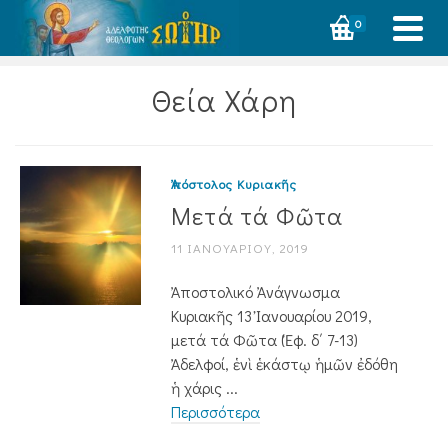
0
Θεία Χάρη
Ἀπόστολος Κυριακῆς
Μετά τά Φῶτα
11 ΙΑΝΟΥΑΡΊΟΥ, 2019
Ἀποστολικό Ἀνάγνωσμα
Κυριακῆς 13 Ἰανουαρίου 2019,
μετά τά Φῶτα (Ἐφ. δ΄ 7-13)
Ἀδελφοί, ἑνὶ ἑκάστῳ ἡμῶν ἐδόθη
ἡ χάρις ...
Περισσότερα