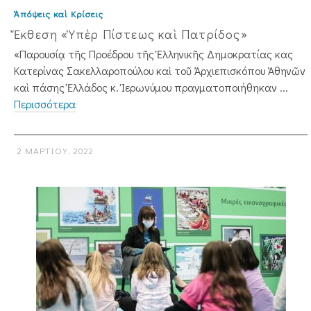
Ἀπόψεις καὶ Κρίσεις
Ἔκθεση «Ὑπὲρ Πίστεως καὶ Πατρίδος»
«Παρουσίᾳ τῆς Προέδρου τῆς Ἑλληνικῆς Δημοκρατίας κας
Κατερίνας Σακελλαροπούλου καὶ τοῦ Ἀρχιεπισκόπου Ἀθηνῶν
καὶ πάσης Ἑλλάδος κ. Ἱερωνύμου πραγματοποιήθη­καν ...
Περισσότερα
2 ΜΑΡΤΊΟΥ, 2022