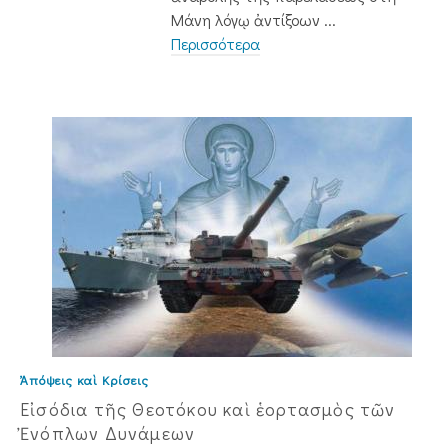
Μάνη λόγῳ ἀντίξοων ...
Περισσότερα
Ἀπόψεις καὶ Κρίσεις
Εἰσόδια τῆς Θεοτόκου καὶ ἑορτασμὸς τῶν
Ἐνόπλων Δυνάμεων