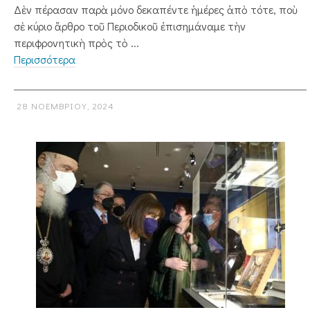
Δὲν πέρασαν παρὰ μόνο δεκαπέντε ἡμέρες ἀπὸ τότε, ποὺ
σὲ κύριο ἄρθρο τοῦ Περιοδικοῦ ἐπισημάναμε τὴν
περιφρονητικὴ πρὸς τὸ ...
Περισσότερα
28 ΝΟΕΜΒΡΊΟΥ, 2024