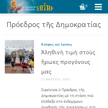
0
Πρόεδρος τῆς Δημοκρατίας
Ἀπόψεις καὶ Κρίσεις
Ἀληθινὴ τιμὴ στοὺς
ἥρωες προγόνους
μας
23 ΜΑΡΤΊΟΥ, 2026
Συγκίνησε ὁ Πρόεδρος τῆς
Δημοκρατίας μὲ τὴ στάση ποὺ
ἐπέδειξε στὸ ἐνδεχόμενο
ἀναβολῆς τῆς παρελάσεως στὴ