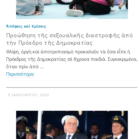
Ἀπόψεις καὶ Κρίσεις
Προώθηση τῆς σεξουαλικῆς διαστροφῆς ἀπὸ
τὴν Πρόεδρο τῆς Δημοκρατίας
Θλίψη, ὀργὴ καὶ ἀποτροπιασμὸ προκαλοῦν τὰ ὅσα εἶπε ἡ
Πρόεδρος τῆς Δημοκρατίας σὲ 8χρονα παιδιά. Συγκεκριμένα,
ὅταν πρὶν ἀπὸ ...
Περισσότερα
5 ΙΑΝΟΥΑΡΊΟΥ, 2022