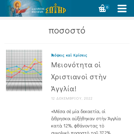
0
ποσοστό
Ἀπόψεις καὶ Κρίσεις
Μειονότητα οἱ
Χριστιανοὶ στὴν
Ἀγγλία!
12 ΔΕΚΕΜΒΡΊΟΥ, 2022
«Μέσα σὲ μία δεκαετία, οἱ
ἄθρησκοι αὐξήθηκαν στὴν Ἀγγλία
κατὰ 12%, φθάνοντας τὸ
συνολικὸ ποσοστὸ τοῦ 37,2%.