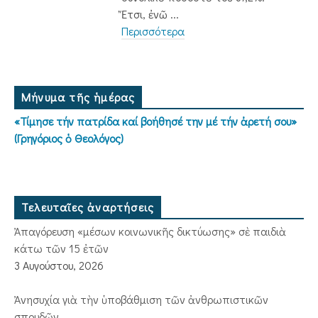
Ἔτσι, ἐνῶ ...
Περισσότερα
Μήνυμα τῆς ἡμέρας
«Τίμησε τήν πατρίδα καί βοήθησέ την μέ τήν ἀρετή σου»
(Γρηγόριος ὁ Θεολόγος)
Τελευταῖες ἀναρτήσεις
Ἀπαγόρευση «μέσων κοινωνικῆς δικτύωσης» σὲ παιδιὰ
κάτω τῶν 15 ἐτῶν
3 Αυγούστου, 2026
Ἀνησυχία γιὰ τὴν ὑποβάθμιση τῶν ἀνθρωπιστικῶν
σπουδῶν