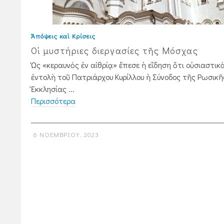
Ἀπόψεις καὶ Κρίσεις
Οἱ μυστήριες διεργασίες τῆς Μόσχας
Ὡς «κεραυνὸς ἐν αἰθρίᾳ» ἔπεσε ἡ εἴδηση ὅτι οὐσιαστικ
ἐντολὴ τοῦ Πατριάρχου Κυρίλλου ἡ Σύνοδος τῆς Ρωσικῆ
Ἐκκλησίας ...
Περισσότερα
6 ΝΟΕΜΒΡΊΟΥ, 2023