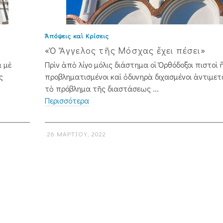
Ἀπόψεις καὶ Κρίσεις
«Ὁ Ἄγγελος τῆς Μόσχας ἔχει πέσει»
ὰ μὲ
Πρὶν ἀπὸ λίγο μόλις διάστημα οἱ Ὀρθόδοξοι πιστοὶ
ς
προβληματισμένοι καὶ ὀδυνηρὰ διχασμένοι ἀντιμε
τὸ πρόβλημα τῆς διαστάσεως ...
Περισσότερα
26 ΜΑΡΤΊΟΥ, 2022