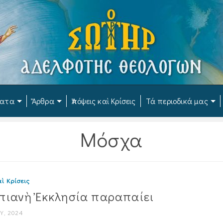
ματα
Ἄρθρα
Ἀπόψεις καὶ Κρίσεις
Τά περιοδικά μας
Μόσχα
ὶ Κρίσεις
πιανὴ Ἐκκλησία παραπαίει
Υ, 2024