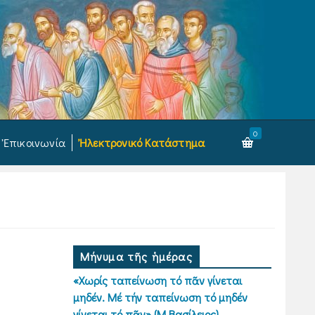
0
Ἐπικοινωνία
Ἠλεκτρονικό Κατάστημα
Μήνυμα τῆς ἡμέρας
«Χωρίς ταπείνωση τό πᾶν γίνεται
μηδέν. Μέ τήν ταπείνωση τό μηδέν
γίνεται τό πᾶν» (Μ.Βασίλειος)