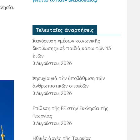
κλησία.
Τελευταῖες ἀναρτήσεις
Ἀπαγόρευση «μέσων κοινωνικῆς
δικτύωσης» σὲ παιδιὰ κάτω τῶν 15
ἐτῶν
3 Αυγούστου, 2026
Ἀνησυχία γιὰ τὴν ὑποβάθμιση τῶν
ἀνθρωπιστικῶν σπουδῶν
3 Αυγούστου, 2026
Ἐπίθεση τῆς ΕΕ στὴν Ἐκκλησία τῆς
Γεωργίας
3 Αυγούστου, 2026
Ἠθικὲς ἀρχὲς τῆς Τουρκίας