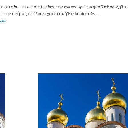
σκοτάδι. Ἐπὶ δεκαετίες δὲν τὴν ἀναγνώριζε καμία Ὀρθόδοξη Ἐκ
ε τὴν ὀνόμαζαν ὅλοι «Σχισματικὴ Ἐκκλησία τῶν ...
ερα