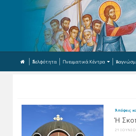
Ἀδελφότητα
Πνευματικά Κέντρα
Ἀναγνώσ
Ἀπόψεις κα
Ἡ Σκο
21 ΙΟΥΝΊΟ