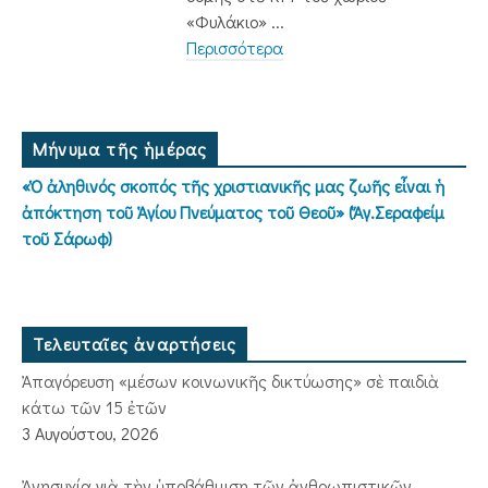
«Φυλάκιο» ...
Περισσότερα
Μήνυμα τῆς ἡμέρας
«Ὁ ἀληθινός σκοπός τῆς χριστιανικῆς μας ζωῆς εἶναι ἡ
ἀπόκτηση τοῦ Ἁγίου Πνεύματος τοῦ Θεοῦ» (Ἅγ.Σεραφείμ
τοῦ Σάρωφ)
Τελευταῖες ἀναρτήσεις
Ἀπαγόρευση «μέσων κοινωνικῆς δικτύωσης» σὲ παιδιὰ
κάτω τῶν 15 ἐτῶν
3 Αυγούστου, 2026
Ἀνησυχία γιὰ τὴν ὑποβάθμιση τῶν ἀνθρωπιστικῶν