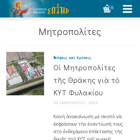
0
Μητροπολίτες
Ἀπόψεις καὶ Κρίσεις
Οἱ Μητροπολίτες
τῆς Θράκης γιὰ τὸ
ΚΥΤ Φυλακίου
30 ΙΑΝΟΥΑΡΊΟΥ, 2022
Κοινὴ ἀνακοίνωση μὲ σκοπὸ νὰ
ἐκφράσουν τὴν ἐναντίωσή τους
στὸ ἐνδεχόμενο ἐπέκτασης τῆς
δομῆς στὸ ΚΥΤ τοῦ χωριοῦ