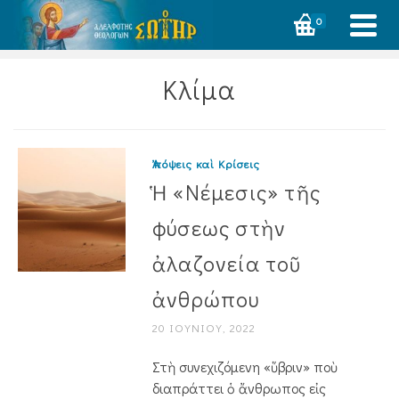
0
Κλίμα
Ἀπόψεις καὶ Κρίσεις
Ἡ «Νέμεσις» τῆς
φύσεως στὴν
ἀλαζονεία τοῦ
ἀνθρώπου
20 ΙΟΥΝΊΟΥ, 2022
Στὴ συνεχιζόμενη «ὕβριν» ποὺ
διαπράττει ὁ ἄνθρωπος εἰς