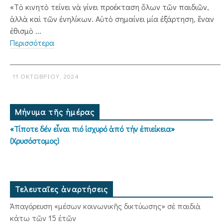
«Τὸ κινητὸ τείνει νὰ γίνει προέκταση ὅλων τῶν παιδιῶν,
ἀλλὰ καὶ τῶν ἐνηλίκων. Αὐτὸ σημαίνει μία ἐξάρτηση, ἕναν
ἐθισμὸ ...
Περισσότερα
11 ΟΚΤΩΒΡΊΟΥ, 2024
Μήνυμα τῆς ἡμέρας
«Τίποτε δέν εἶναι πιό ἰσχυρό ἀπό τήν ἐπιείκεια»
(Χρυσόστομος)
Τελευταῖες ἀναρτήσεις
Ἀπαγόρευση «μέσων κοινωνικῆς δικτύωσης» σὲ παιδιὰ
κάτω τῶν 15 ἐτῶν