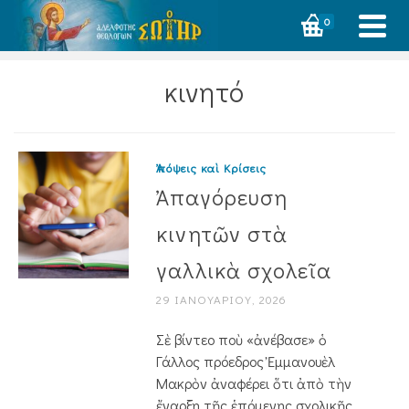
0
κινητό
Ἀπόψεις καὶ Κρίσεις
Ἀπαγόρευση
κινητῶν στὰ
γαλλικὰ σχολεῖα
29 ΙΑΝΟΥΑΡΊΟΥ, 2026
Σὲ βίντεο ποὺ «ἀνέβασε» ὁ
Γάλλος πρόεδρος Ἐμμανουὲλ
Μακρὸν ἀναφέρει ὅτι ἀπὸ τὴν
ἔναρξη τῆς ἑπόμενης σχολικῆς