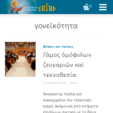
0
γονεϊκότητα
Ἀπόψεις καὶ Κρίσεις
Γάμος ὁμόφυλων
ζευγαριῶν καὶ
τεκνοθεσία
5 ΙΑΝΟΥΑΡΊΟΥ, 2024
Ἀκούγονται πολλὰ καὶ
συγκεχυμένα τὸν τελευταῖο
καιρό, ἀκόμη καὶ ἀπὸ στόματα
ἐπισήμων σχετικὰ μὲ τὸ θέμα