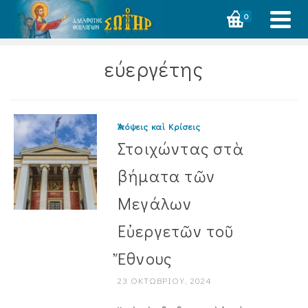
0
εύεργέτης
Ἀπόψεις καὶ Κρίσεις
Στοιχώντας στὰ
βήματα τῶν
Μεγάλων
Εὐεργετῶν τοῦ
Ἔθνους
23 ΟΚΤΩΒΡΊΟΥ, 2024