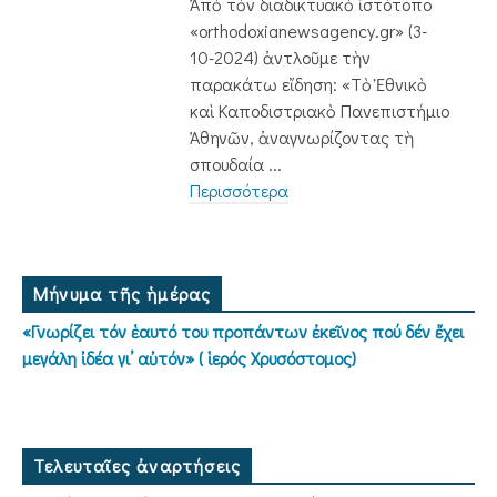
Ἀπὸ τὸν διαδικτυακὸ ἱστότοπο
«ortho­do­xianewsagency.gr» (3-
10-2024) ἀντλοῦ­με τὴν
παρακάτω εἴδηση: «Τὸ Ἐθνικὸ
καὶ Καποδιστριακὸ Παν­επιστήμιο
Ἀθηνῶν, ἀναγνωρίζοντας τὴ
σπουδαία ...
Περισσότερα
Μήνυμα τῆς ἡμέρας
«Γνωρίζει τόν ἑαυτό του προπάντων ἐκεῖνος πού δέν ἔχει
μεγάλη ἰδέα γι’ αὐτόν» ( ἱερός Χρυσόστομος)
Τελευταῖες ἀναρτήσεις