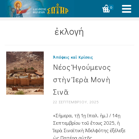
0
ἐκλογή
Ἀπόψεις καὶ Κρίσεις
Νέος Ἡγούμενος
στὴν Ἱερὰ Μονὴ
Σινᾶ
22 ΣΕΠΤΕΜΒΡΊΟΥ, 2025
«Σήμερα, τῇ 1ῃ (παλ. ἡμ.) / 14ῃ
Σεπτεμβρίου τοῦ ἔτους 2025, ἡ
Ἱερὰ Σιναϊτικὴ Ἀδελφότης ἐξέλεξε
ὡς Πατέρα αὐτῆς ...