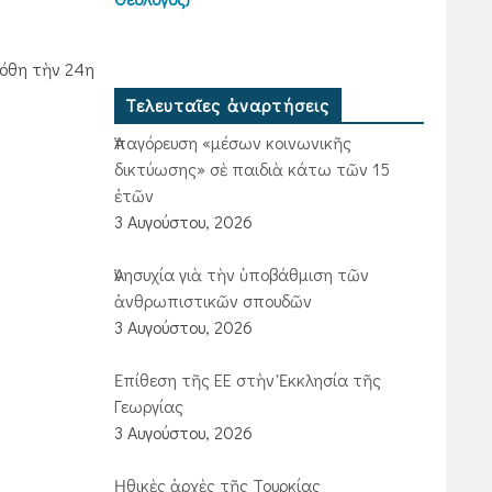
εδόθη τὴν 24η
Τελευταῖες ἀναρτήσεις
Ἀπαγόρευση «μέσων κοινωνικῆς
δικτύωσης» σὲ παιδιὰ κάτω τῶν 15
ἐτῶν
3 Αυγούστου, 2026
Ἀνησυχία γιὰ τὴν ὑποβάθμιση τῶν
ἀνθρωπιστικῶν σπουδῶν
3 Αυγούστου, 2026
Ἐπίθεση τῆς ΕΕ στὴν Ἐκκλησία τῆς
Γεωργίας
3 Αυγούστου, 2026
Ἠθικὲς ἀρχὲς τῆς Τουρκίας