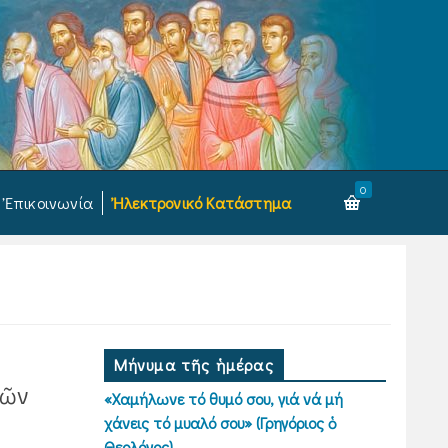
0
Ἐπικοινωνία
Ἠλεκτρονικό Κατάστημα
Μήνυμα τῆς ἡμέρας
τῶν
«Χαμήλωνε τό θυμό σου, γιά νά μή
χάνεις τό μυαλό σου» (Γρηγόριος ὁ
Θεολόγος)