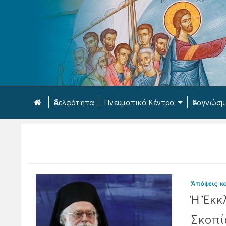
Ἀδελφότητα
Πνευματικά Κέντρα
Ἀναγνώσ
Ἀπόψεις κα
Ἡ Ἐκκ
Σκοπ