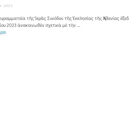
, 2023
ρχιγραμματεία τῆς Ἱερᾶς Συν­όδου τῆς Ἐκκλησίας τῆς Ἀλβανίας ἐξ
ου 2023 ἀνακοινω­θὲν σχετικὰ μὲ τὴν ...
ερα