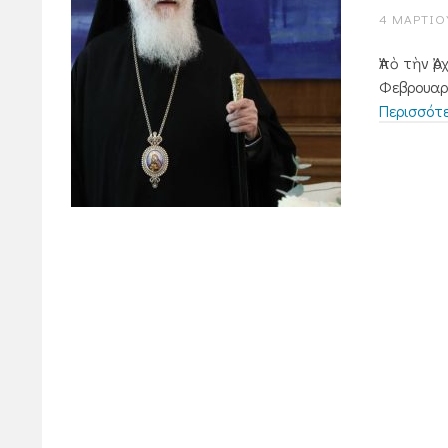
4 ΜΑΡΤΊΟΥ
Ἀπὸ τὴν Ἀ
Φεβρουαρί
Περισσότ