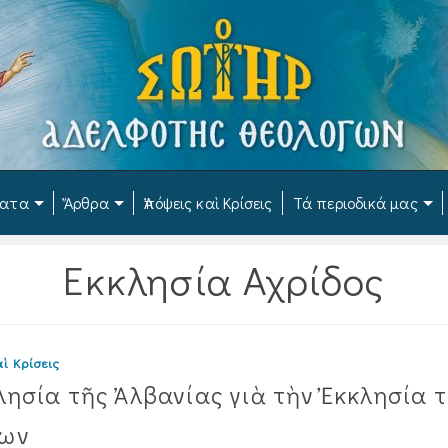
ματα
Ἄρθρα
Ἀπόψεις καὶ Κρίσεις
Τά περιοδικά μας
Εκκλησία Αχρίδος
ὶ Κρίσεις
λησία τῆς Ἀλβανίας γιὰ τὴν Ἐκκλησία 
ίων