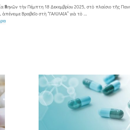
ία Ἀθηνῶν τὴν Πέμπτη 18 Δεκεμβρίου 2025, στὸ πλαίσιο τῆς Παν
, ἀπένειμε Βραβεῖο στὴ “ΓΑΛΙΛΑΙΑ” γιὰ τὸ ...
ερα