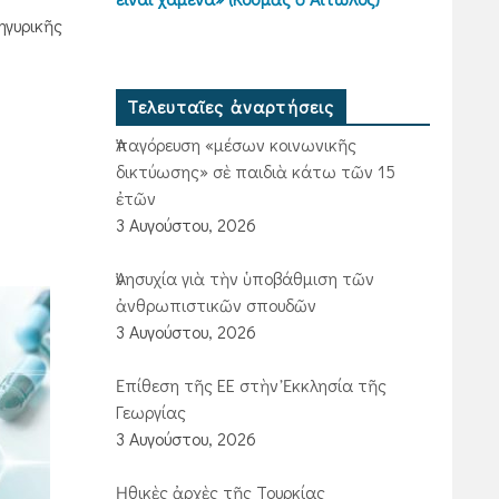
ηγυρικῆς
Τελευταῖες ἀναρτήσεις
Ἀπαγόρευση «μέσων κοινωνικῆς
δικτύωσης» σὲ παιδιὰ κάτω τῶν 15
ἐτῶν
3 Αυγούστου, 2026
Ἀνησυχία γιὰ τὴν ὑποβάθμιση τῶν
ἀνθρωπιστικῶν σπουδῶν
3 Αυγούστου, 2026
Ἐπίθεση τῆς ΕΕ στὴν Ἐκκλησία τῆς
Γεωργίας
3 Αυγούστου, 2026
Ἠθικὲς ἀρχὲς τῆς Τουρκίας