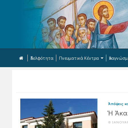
Ἀδελφότητα
Πνευματικά Κέντρα
Ἀναγνώσ
Ἀπόψεις κα
Ἡ Ἀκα
8 ΙΑΝΟΥΑΡ