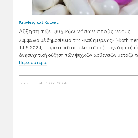
Ἀπόψεις καὶ Κρίσεις
Αὔξηση τῶν ψυχικῶν νόσων στοὺς νέους
Σύμφωνα μὲ δημοσίευμα τῆς «Καθημερινῆς» («kathimeri
14-8-2024), παρατηρεῖται τελευταῖα σὲ παγκόσμιο ἐπί
ἀνησυχητικὴ αὔξηση τῶν ψυχικῶν ἀσθενειῶν μεταξὺ τῶ
Περισσότερα
25 ΣΕΠΤΕΜΒΡΊΟΥ, 2024