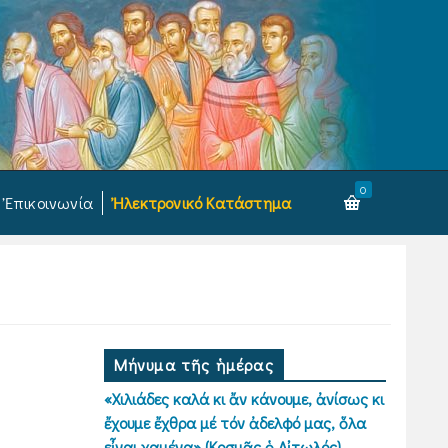
0
Ἐπικοινωνία
Ἠλεκτρονικό Κατάστημα
Μήνυμα τῆς ἡμέρας
«Χιλιάδες καλά κι ἄν κάνουμε, ἀνίσως κι
ἔχουμε ἔχθρα μέ τόν ἀδελφό μας, ὅλα
εἶναι χαμένα» (Κοσμᾶς ὁ Αἰτωλός)