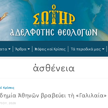
ματα
Ἄρθρα
Ἀπόψεις καὶ Κρίσεις
Τά περιοδικά μας
ἀσθένεια
ὶ Κρίσεις
δημία Ἀθηνῶν βραβεύει τὴ «Γαλιλαία»
ΊΟΥ, 2026