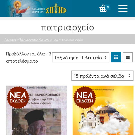
0
πατριαρχείο
Αρχική
»
Ἠλεκτρονικό Κατάστημα
»
πατριαρχείο
Προβάλλονται όλα - 3
Sorted
αποτελέσματα
by
latest