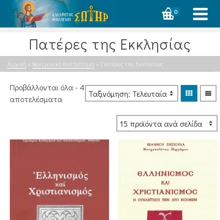
0
Πατέρες της Εκκλησίας
Αρχική
»
Ἠλεκτρονικό Κατάστημα
»
Πατέρες της Εκκλησίας
Προβάλλονται όλα - 4
Sorted
αποτελέσματα
by
latest