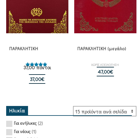
ΠΑΡΑΚΛΗΤΙΚΗ
ΠΑΡΑΚΛΗΤΙΚΗ (μεγάλο)
ΧΩΡΙΣ ΑΞΙΟΛΟΓΗΣΗ
37,00 πόντοι
Βαθμολογήθηκε
47,00
€
με
5.00
από 5
37,00
€
Ηλικία
(2)
Για ενήλικες
(1)
Για νέους