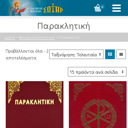
0
Παρακλητική
Αρχική
»
Ἠλεκτρονικό Κατάστημα
»
Παρακλητική
Προβάλλονται όλα - 2
Sorted
αποτελέσματα
by
latest