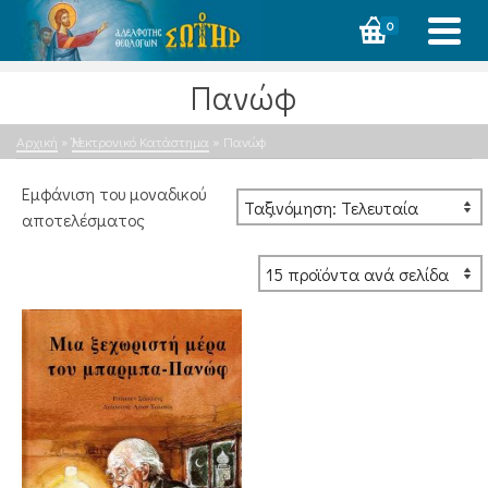
0
Πανώφ
Αρχική
»
Ἠλεκτρονικό Κατάστημα
»
Πανώφ
Εμφάνιση του μοναδικού
αποτελέσματος