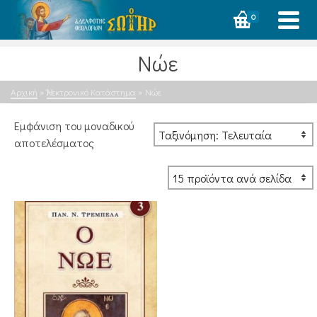
0
Νώε
Αρχική
»
Ἠλεκτρονικό Κατάστημα
»
Νώε
Εμφάνιση του μοναδικού
αποτελέσματος