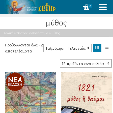
0
μύθος
Αρχική
»
Ἠλεκτρονικό Κατάστημα
»
μύθος
Προβάλλονται όλα - 2
Sorted
αποτελέσματα
by
latest