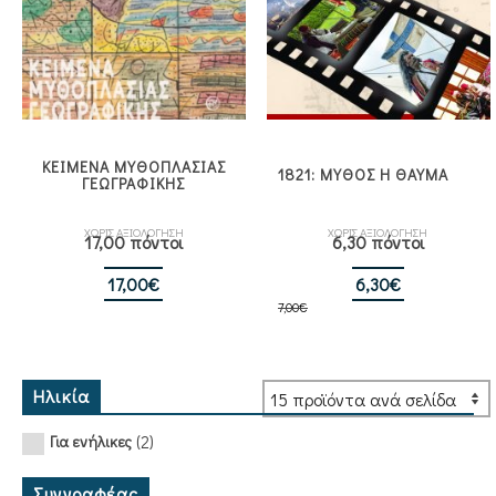
ΚΕΙΜΕΝΑ ΜΥΘΟΠΛΑΣΙΑΣ
1821: ΜΥΘΟΣ Η ΘΑΥΜΑ
ΓΕΩΓΡΑΦΙΚΗΣ
ΧΩΡΙΣ ΑΞΙΟΛΟΓΗΣΗ
ΧΩΡΙΣ ΑΞΙΟΛΟΓΗΣΗ
17,00 πόντοι
6,30 πόντοι
Original
Η
17,00
€
6,30
€
7,00
€
price
τρέχουσα
was:
τιμή
7,00€.
είναι:
6,30€.
Ηλικία
(2)
Για ενήλικες
Συγγραφέας