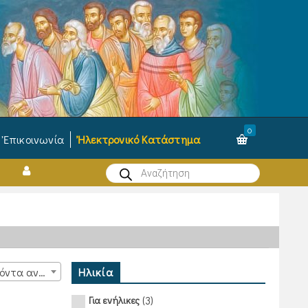
0
Ἐπικοινωνία
Ἠλεκτρονικό Κατάστημα
Products
search
Ηλικία
15 προϊόντα ανά σελίδα
(3)
Για ενήλικες