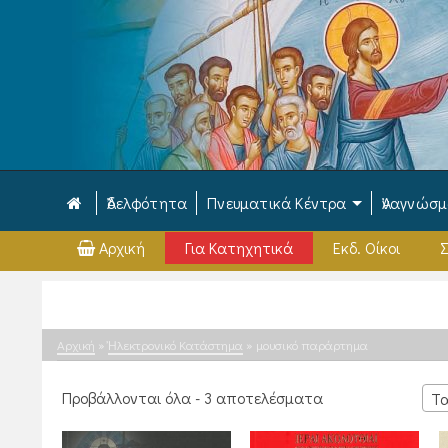
Ἀδελφότητα
Πνευματικά Κέντρα
Ἀναγνώσ
Αρχική
Για Κατηχητικά
Εκδ. Οίκοι
Σ
Αρχική
»
Ἠλεκτρονικό Κατάστημα
»
μουσικό παράρτημα
Sorted
Προβάλλονται όλα - 3 αποτελέσματα
Τα
by
latest