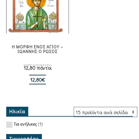
Η ΜΟΡΦΗ ΕΝΟΣ ΑΓΙΟΥ –
ΙΩΑΝΝΗΣ Ο ΡΩΣΟΣ
ΧΩΡΙΣ ΑΞΙΟΛΟΓΗΣΗ
12,80 πόντοι
12,80
€
Ηλικία
(1)
Για ενήλικες
Συγγραφέας