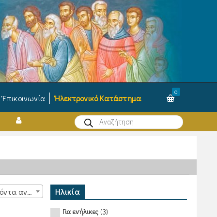
0
Ἐπικοινωνία
Ἠλεκτρονικό Κατάστημα
Products
search
Ηλικία
15 προϊόντα ανά σελίδα
(3)
Για ενήλικες