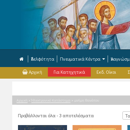
Ἀδελφότητα
Πνευματικά Κέντρα
Ἀναγνώσ
Αρχική
Για Κατηχητικά
Εκδ. Οίκοι
Σ
Αρχική
»
Ἠλεκτρονικό Κατάστημα
»
μνήμη θανάτου
Sorted
Προβάλλονται όλα - 3 αποτελέσματα
Τα
by
latest