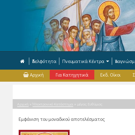
Ἀδελφότητα
Πνευματικά Κέντρα
Ἀναγνώσ
Αρχική
Για Κατηχητικά
Εκδ. Οίκοι
Σ
Αρχική
»
Ἠλεκτρονικό Κατάστημα
»
μέγας Ευθύμιος
Εμφάνιση του μοναδικού αποτελέσματος