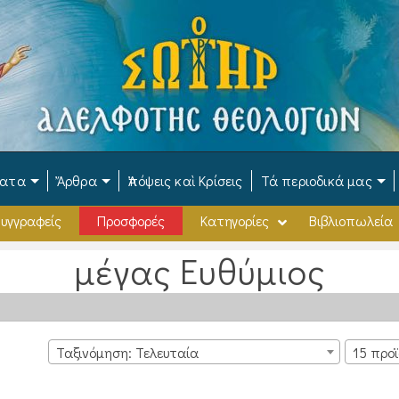
ματα
Ἄρθρα
Ἀπόψεις καὶ Κρίσεις
Τά περιοδικά μας
υγγραφείς
Προσφορές
Κατηγορίες
Βιβλιοπωλεία
μέγας Ευθύμιος
Ταξινόμηση: Τελευταία