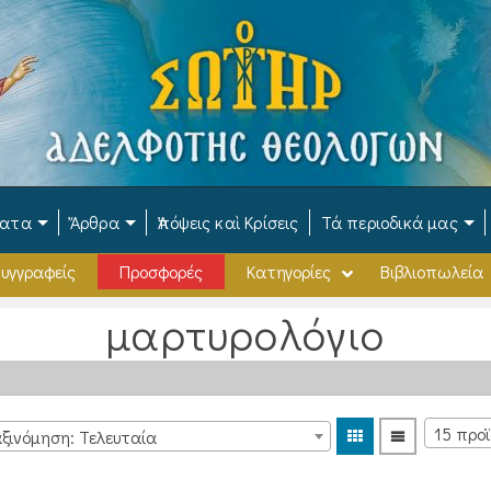
ματα
Ἄρθρα
Ἀπόψεις καὶ Κρίσεις
Τά περιοδικά μας
υγγραφείς
Προσφορές
Κατηγορίες
Βιβλιοπωλεία
μαρτυρολόγιο
ξινόμηση: Τελευταία