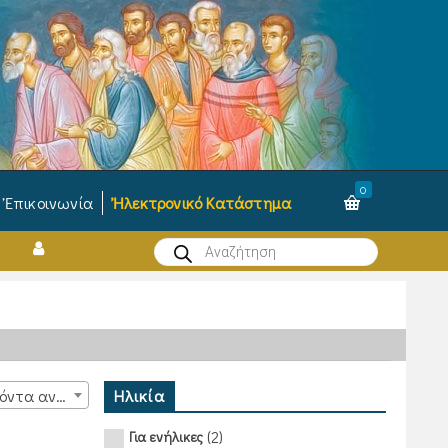
0
Ἐπικοινωνία
Ἠλεκτρονικό Κατάστημα
Products
search
Ηλικία
15 προϊόντα ανά σελίδα
(2)
Για ενήλικες