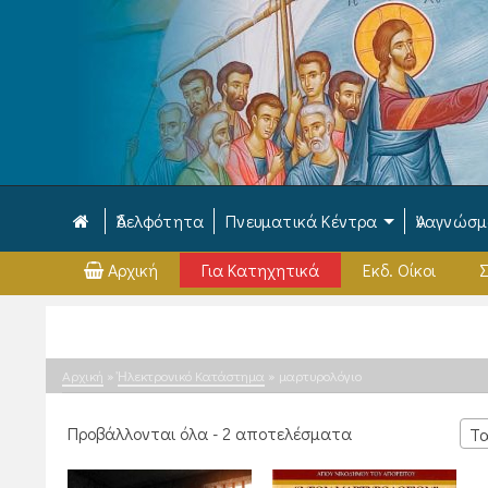
Ἀδελφότητα
Πνευματικά Κέντρα
Ἀναγνώσ
Αρχική
Για Κατηχητικά
Εκδ. Οίκοι
Σ
Αρχική
»
Ἠλεκτρονικό Κατάστημα
»
μαρτυρολόγιο
Sorted
Προβάλλονται όλα - 2 αποτελέσματα
Τα
by
latest