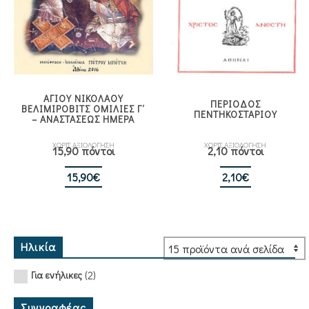
ΑΓΙΟΥ ΝΙΚΟΛΑΟΥ
ΠΕΡΙΟΔΟΣ
ΒΕΛΙΜΙΡΟΒΙΤΣ ΟΜΙΛΙΕΣ Γ΄
ΠΕΝΤΗΚΟΣΤΑΡΙΟΥ
– ΑΝΑΣΤΑΣΕΩΣ ΗΜΕΡΑ
ΧΩΡΙΣ ΑΞΙΟΛΟΓΗΣΗ
ΧΩΡΙΣ ΑΞΙΟΛΟΓΗΣΗ
15,90 πόντοι
2,10 πόντοι
15,90
€
2,10
€
Ηλικία
(2)
Για ενήλικες
Συγγραφέας