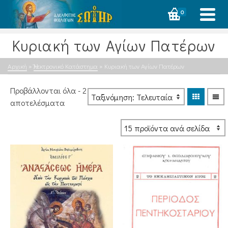
0
Κυριακή των Αγίων Πατέρων
Αρχική
»
Ἠλεκτρονικό Κατάστημα
»
Κυριακή των Αγίων Πατέρων
Προβάλλονται όλα - 2
Sorted
αποτελέσματα
by
latest