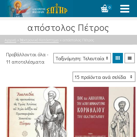
0
απόστολος Πέτρος
Αρχική
»
Ἠλεκτρονικό Κατάστημα
»
απόστολος Πέτρος
Προβάλλονται όλα -
Sorted
11 αποτελέσματα
by
latest