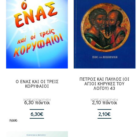
ΠΕΤΡΟΣ ΚΑΙ ΠΑΥΛΟΣ (ΟΙ
Ο ΕΝΑΣ ΚΑΙ ΟΙ ΤΡΕΙΣ
ΑΓΙΟΙ ΚΗΡΥΚΕΣ ΤΟΥ
ΚΟΡΥΦΑΙΟΙ
ΛΟΓΟΥ) 43
ΧΩΡΙΣ ΑΞΙΟΛΟΓΗΣΗ
ΧΩΡΙΣ ΑΞΙΟΛΟΓΗΣΗ
6,30 πόντοι
2,10 πόντοι
Original
Η
6,30
€
2,10
€
7,00
€
price
τρέχουσα
was:
τιμή
7,00€.
είναι: