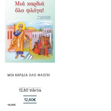
6,30€.
ΜΙΑ ΚΑΡΔΙΑ ΟΛΟ ΦΛΟΓΑ!
ΧΩΡΙΣ ΑΞΙΟΛΟΓΗΣΗ
12,60 πόντοι
Original
Η
12,60
€
14,00
€
price
τρέχουσα