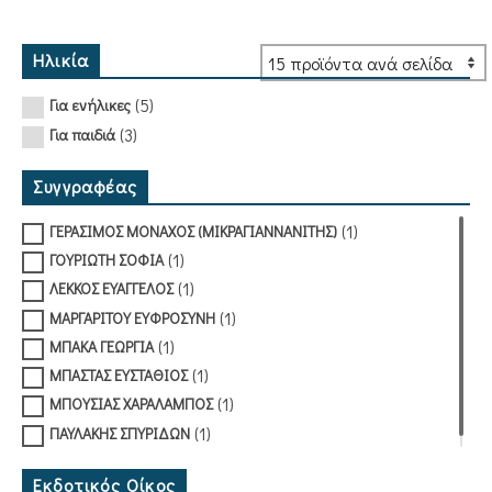
was:
τιμή
14,00€.
είναι:
12,60€.
Ηλικία
(5)
Για ενήλικες
(3)
Για παιδιά
Συγγραφέας
(1)
ΓΕΡΑΣΙΜΟΣ ΜΟΝΑΧΟΣ (ΜΙΚΡΑΓΙΑΝΝΑΝΙΤΗΣ)
(1)
ΓΟΥΡΙΩΤΗ ΣΟΦΙΑ
(1)
ΛΕΚΚΟΣ ΕΥΑΓΓΕΛΟΣ
(1)
ΜΑΡΓΑΡΙΤΟΥ ΕΥΦΡΟΣΥΝΗ
(1)
ΜΠΑΚΑ ΓΕΩΡΓΙΑ
(1)
ΜΠΑΣΤΑΣ ΕΥΣΤΑΘΙΟΣ
(1)
ΜΠΟΥΣΙΑΣ ΧΑΡΑΛΑΜΠΟΣ
(1)
ΠΑΥΛΑΚΗΣ ΣΠΥΡΙΔΩΝ
Εκδοτικός Οίκος