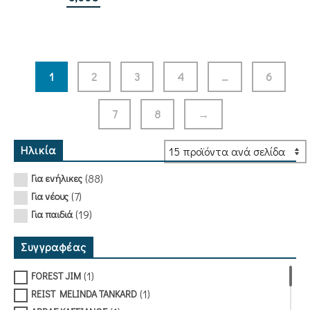
1
2
3
4
…
6
7
8
→
Ηλικία
(88)
Για ενήλικες
(7)
Για νέους
(19)
Για παιδιά
Συγγραφέας
(1)
FOREST JIM
(1)
REIST MELINDA TANKARD