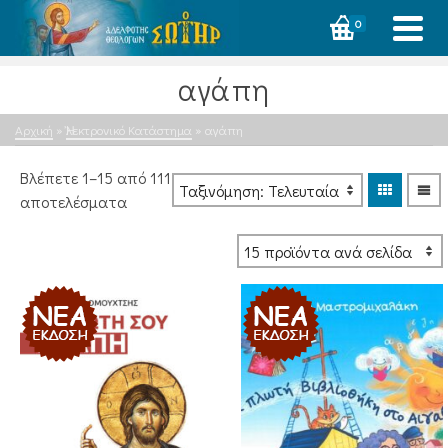
0
αγάπη
Αρχική
»
Ἠλεκτρονικό Κατάστημα
»
αγάπη
Βλέπετε 1–15 από 111
Sorted
αποτελέσματα
by
latest