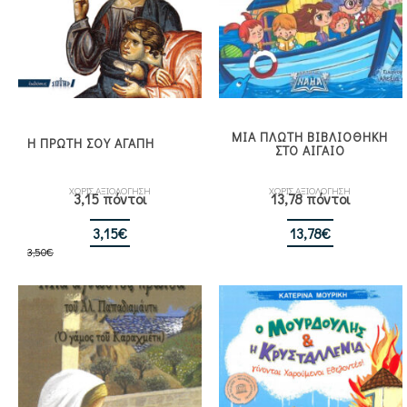
ΜΙΑ ΠΛΩΤΗ ΒΙΒΛΙΟΘΗΚΗ
Η ΠΡΩΤΗ ΣΟΥ ΑΓΑΠΗ
ΣΤΟ ΑΙΓΑΙΟ
ΧΩΡΙΣ ΑΞΙΟΛΟΓΗΣΗ
ΧΩΡΙΣ ΑΞΙΟΛΟΓΗΣΗ
3,15 πόντοι
13,78 πόντοι
Original
Η
3,15
€
13,78
€
3,50
€
price
τρέχουσα
was:
τιμή
3,50€.
είναι:
3,15€.