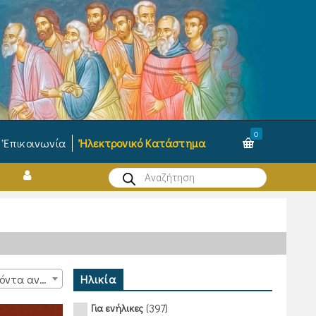
0
Ἐπικοινωνία
Ἠλεκτρονικό Κατάστημα
Products
search
Ηλικία
15 προϊόντα ανά σελίδα
(397)
Για ενήλικες