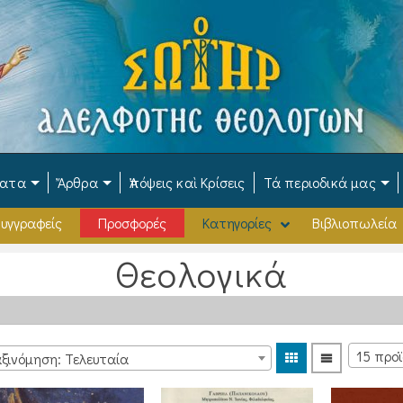
ματα
Ἄρθρα
Ἀπόψεις καὶ Κρίσεις
Τά περιοδικά μας
υγγραφείς
Προσφορές
Κατηγορίες
Βιβλιοπωλεία
Θεολογικά
ξινόμηση: Τελευταία