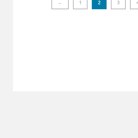
←
1
2
3