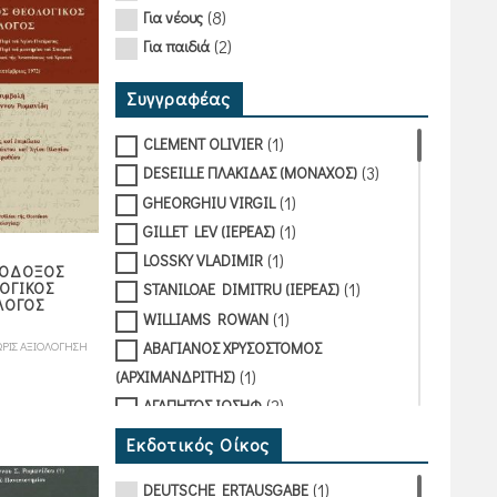
(8)
Για νέους
(2)
Για παιδιά
Συγγραφέας
(1)
CLEMENT OLIVIER
(3)
DESEILLE ΠΛΑΚΙΔΑΣ (ΜΟΝΑΧΟΣ)
(1)
GHEORGHIU VIRGIL
(1)
GILLET LEV (ΙΕΡΕΑΣ)
(1)
LOSSKY VLADIMIR
ΟΔΟΞΟΣ
(1)
ΟΓΙΚΟΣ
STANILOAE DIMITRU (ΙΕΡΕΑΣ)
ΛΟΓΟΣ
(1)
WILLIAMS ROWAN
ΑΒΑΓΙΑΝΟΣ ΧΡΥΣΟΣΤΟΜΟΣ
ΡΙΣ ΑΞΙΟΛΟΓΗΣΗ
(1)
(ΑΡΧΙΜΑΝΔΡΙΤΗΣ)
(2)
ΑΓΑΠΗΤΟΣ ΙΩΣΗΦ
(4)
ΑΓΓΕΛΟΥ ΧΑΡΑ
Εκδοτικός Οίκος
(1)
ΑΓΙΟΣ ΑΝΑΣΤΑΣΙΟΣ ΣΙΝΑΪΤΗΣ
(1)
DEUTSCHE ERTAUSGABE
(3)
ΑΓΙΟΣ ΒΑΣΙΛΕΙΟΣ Ο ΜΕΓΑΣ