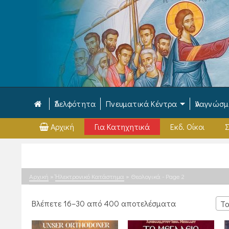
Ἀδελφότητα
Πνευματικά Κέντρα
Ἀναγνώσ
Αρχική
Για Κατηχητικά
Εκδ. Οίκοι
Σ
Αρχική
»
Ἠλεκτρονικό Κατάστημα
»
Θεολογικά
- Page 2
Sorted
Βλέπετε 16–30 από 400 αποτελέσματα
Τα
by
latest