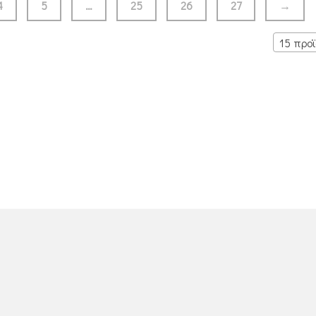
4
5
…
25
26
27
→