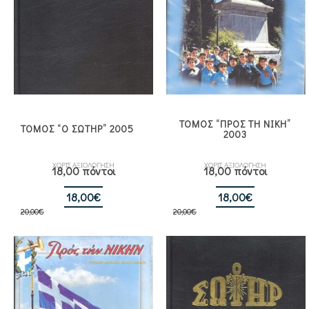
ΤΟΜΟΣ “ΠΡΟΣ ΤΗ ΝΙΚΗ”
ΤΟΜΟΣ “Ο ΣΩΤΗΡ” 2005
2003
ΧΩΡΙΣ ΑΞΙΟΛΟΓΗΣΗ
ΧΩΡΙΣ ΑΞΙΟΛΟΓΗΣΗ
18,00 πόντοι
18,00 πόντοι
Original
Η
Original
Η
18,00
€
18,00
€
20,00
€
price
τρέχουσα
20,00
€
price
τρέχουσα
was:
τιμή
was:
τιμή
20,00€.
είναι:
20,00€.
είναι:
18,00€.
18,00€.