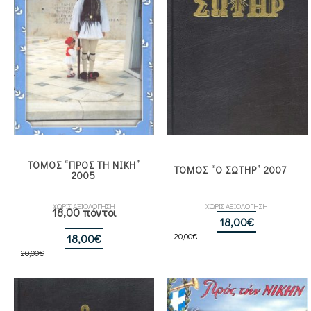
ΤΟΜΟΣ “ΠΡΟΣ ΤΗ ΝΙΚΗ”
ΤΟΜΟΣ “Ο ΣΩΤΗΡ” 2007
2005
ΧΩΡΙΣ ΑΞΙΟΛΟΓΗΣΗ
ΧΩΡΙΣ ΑΞΙΟΛΟΓΗΣΗ
18,00 πόντοι
Original
Η
18,00
€
Original
Η
20,00
€
price
τρέχουσα
18,00
€
20,00
€
price
τρέχουσα
was:
τιμή
was:
τιμή
20,00€.
είναι:
20,00€.
είναι:
18,00€.
18,00€.