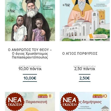
Ο ΑΝΘΡΩΠΟΣ ΤΟΥ ΘΕΟΥ –
Ο άγιος Χρυσόστομος
Ο ΑΓΙΟΣ ΠΟΡΦΥΡΙΟΣ
Παπασαραντόπουλος
ΧΩΡΙΣ ΑΞΙΟΛΟΓΗΣΗ
ΧΩΡΙΣ ΑΞΙΟΛΟΓΗΣΗ
10,00 πόντοι
2,50 πόντοι
10,00
€
2,50
€