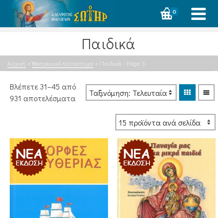
0
Παιδικά
Αρχική
»
Ἠλεκτρονικό Κατάστημα
»
Παιδικά
- Page 3
Βλέπετε 31–45 από
Sorted
931 αποτελέσματα
by
latest