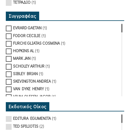
(1)
ΤΕΤΡΑΔΙΟ
Συγγραφέας
(1)
EVRARD GAETAN
(1)
FODOR CECILIE
(1)
FURCHI GLIATAS COSMINA
(1)
HOPKINS AL
(1)
MARK JAN
(1)
SCHOLEY ARTHUR
(1)
SIBLEY BRIAN
(1)
SKEVINGTON ANDREA
(1)
VAN DYKE HENRY
(1)
VIUM-OLESEN JACOB
(1)
YTREEIDE ARNOLD
Εκδοτικός Οίκος
(1)
ΑΒΡΑΜΙΔΟΥ ΘΩΜΑΪΣ
(1)
EDITURA EGUMENITA
(2)
ΑΓΑΠΗΤΟΣ ΙΩΣΗΦ
(2)
TED SPILIOTIS
(2)
ΑΓΓΕΛΟΥ ΧΑΡΑ