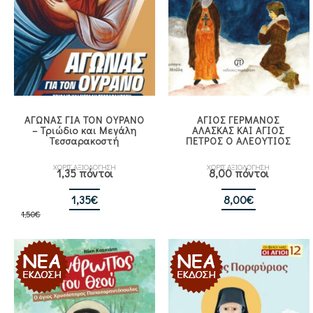
ΑΓΩΝΑΣ ΓΙΑ ΤΟΝ ΟΥΡΑΝΟ
ΑΓΙΟΣ ΓΕΡΜΑΝΟΣ
– Τριώδιο και Μεγάλη
ΑΛΑΣΚΑΣ ΚΑΙ ΑΓΙΟΣ
Τεσσαρακοστή
ΠΕΤΡΟΣ Ο ΑΛΕΟΥΤΙΟΣ
ΧΩΡΙΣ ΑΞΙΟΛΟΓΗΣΗ
ΧΩΡΙΣ ΑΞΙΟΛΟΓΗΣΗ
1,35 πόντοι
8,00 πόντοι
Original
Η
1,35
€
8,00
€
1,50
€
price
τρέχουσα
was:
τιμή
1,50€.
είναι:
1,35€.