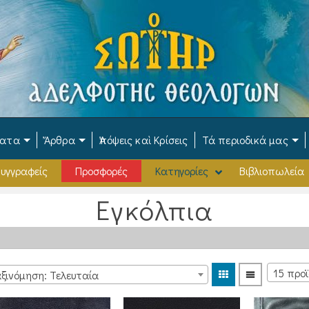
ματα
Ἄρθρα
Ἀπόψεις καὶ Κρίσεις
Τά περιοδικά μας
υγγραφείς
Προσφορές
Κατηγορίες
Βιβλιοπωλεία
Εγκόλπια
ξινόμηση: Τελευταία