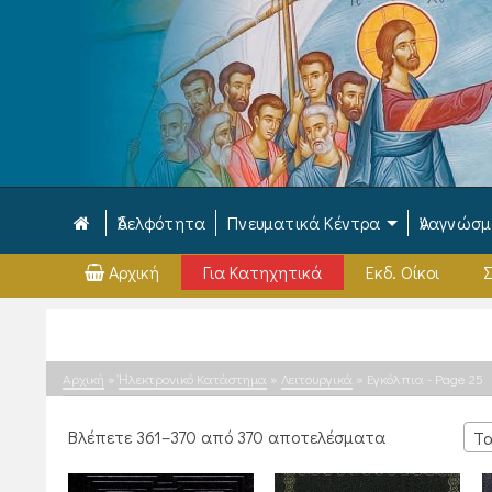
Ἀδελφότητα
Πνευματικά Κέντρα
Ἀναγνώσ
Αρχική
Για Κατηχητικά
Εκδ. Οίκοι
Σ
Αρχική
»
Ἠλεκτρονικό Κατάστημα
»
Λειτουργικά
»
Εγκόλπια
- Page 25
Sorted
Βλέπετε 361–370 από 370 αποτελέσματα
Τα
by
latest