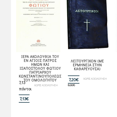
ΙΕΡΑ ΑΚΟΛΟΥΘΙΑ ΤΟΥ
ΕΝ ΑΓΙΟΙΣ ΠΑΤΡΟΣ
ΛΕΙΤΟΥΡΓΙΚΟΝ (ΜΕ
ΗΜΩΝ ΚΑΙ
ΕΡΜΗΝΕΙΑ ΣΤΗΝ
ΙΣΑΠΟΣΤΟΛΟΥ ΦΩΤΙΟΥ
ΚΑΘΑΡΕΥΟΥΣΑ)
ΠΑΤΡΙΑΡΧΟΥ
ΚΩΝΣΤΑΝΤΙΝΟΥΠΟΛΕΩΣ
Original
Η
ΧΩΡΙΣ ΑΞΙΟΛΟΓΗΣΗ
7,20
€
ΤΟΥ ΟΜΟΛΟΓΗΤΟΥ
7,13
8,00
€
price
τρέχουσα
ΧΩΡΙΣ ΑΞΙΟΛΟΓΗΣΗ
πόντοι
was:
τιμή
8,00€.
είναι:
7,13
€
7,20€.