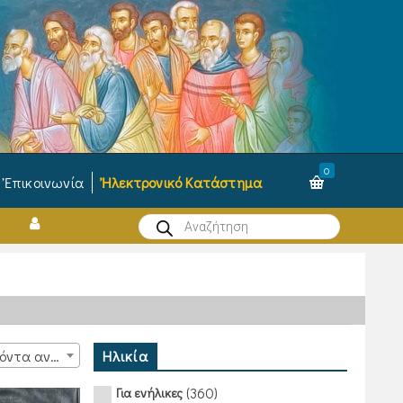
0
Ἐπικοινωνία
Ἠλεκτρονικό Κατάστημα
Products
search
Ηλικία
15 προϊόντα ανά σελίδα
(360)
Για ενήλικες