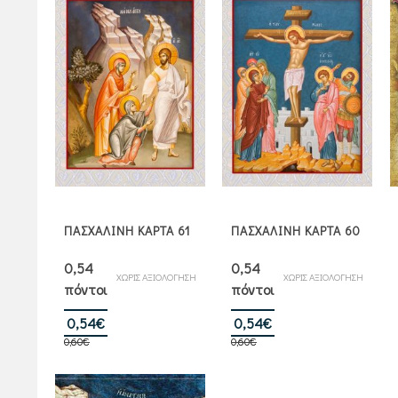
ΠΑΣΧΑΛΙΝΗ ΚΑΡΤΑ 61
ΠΑΣΧΑΛΙΝΗ ΚΑΡΤΑ 60
0,54
0,54
ΧΩΡΙΣ ΑΞΙΟΛΟΓΗΣΗ
ΧΩΡΙΣ ΑΞΙΟΛΟΓΗΣΗ
πόντοι
πόντοι
Original
Η
Original
Η
0,54
€
0,54
€
0,60
€
price
τρέχουσα
0,60
€
price
τρέχουσα
was:
τιμή
was:
τιμή
0,60€.
είναι:
0,60€.
είναι: