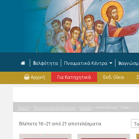
Ἀδελφότητα
Πνευματικά Κέντρα
Ἀναγνώσ
Αρχική
Για Κατηχητικά
Εκδ. Οίκοι
Σ
Αρχική
»
Ἠλεκτρονικό Κατάστημα
»
Κάρτες
»
Αναστάσιμες
- Page 2
Sorted
Βλέπετε 16–21 από 21 αποτελέσματα
Τα
by
latest