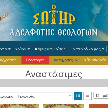
ματα
Ἄρθρα
Ἀπόψεις καὶ Κρίσεις
Τά περιοδικά μας
υγγραφείς
Προσφορές
Κατηγορίες
Βιβλιοπωλεία
Αναστάσιμες
ξινόμηση: Τελευταία