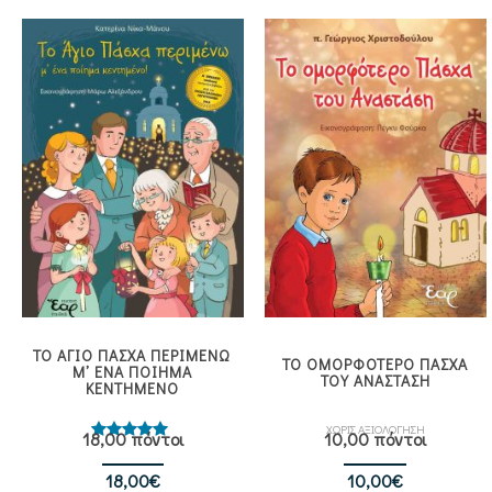
was:
τιμή
14,00€.
είναι:
12,60€.
ΤΟ ΑΓΙΟ ΠΑΣΧΑ ΠΕΡΙΜΕΝΩ
ΤΟ ΟΜΟΡΦΟΤΕΡΟ ΠΑΣΧΑ
Μ᾿ ΕΝΑ ΠΟΙΗΜΑ
ΤΟΥ ΑΝΑΣΤΑΣΗ
ΚΕΝΤΗΜΕΝΟ
ΧΩΡΙΣ ΑΞΙΟΛΟΓΗΣΗ
18,00 πόντοι
10,00 πόντοι
Βαθμολογήθηκε
με
5.00
από 5
18,00
€
10,00
€