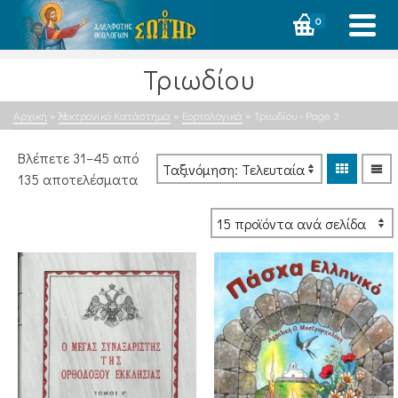
0
Τριωδίου
Αρχική
»
Ἠλεκτρονικό Κατάστημα
»
Εορτολογικά
»
Τριωδίου
- Page 3
Βλέπετε 31–45 από
Sorted
135 αποτελέσματα
by
latest