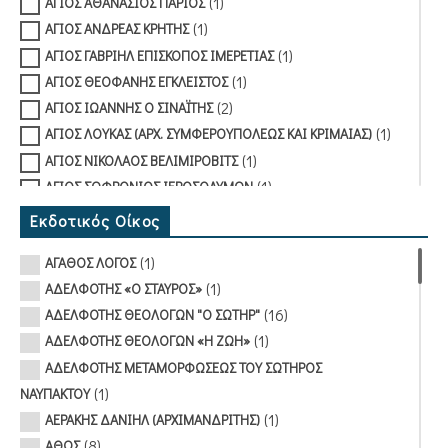
(1)
ΑΓΙΟΣ ΑΘΑΝΑΣΙΟΣ ΠΑΡΙΟΣ
(1)
ΑΓΙΟΣ ΑΝΔΡΕΑΣ ΚΡΗΤΗΣ
(1)
ΑΓΙΟΣ ΓΑΒΡΙΗΛ ΕΠΙΣΚΟΠΟΣ ΙΜΕΡΕΤΙΑΣ
(1)
ΑΓΙΟΣ ΘΕΟΦΑΝΗΣ ΕΓΚΛΕΙΣΤΟΣ
(2)
ΑΓΙΟΣ ΙΩΑΝΝΗΣ Ο ΣΙΝΑΪΤΗΣ
(1)
ΑΓΙΟΣ ΛΟΥΚΑΣ (ΑΡΧ. ΣΥΜΦΕΡΟΥΠΟΛΕΩΣ ΚΑΙ ΚΡΙΜΑΙΑΣ)
(1)
ΑΓΙΟΣ ΝΙΚΟΛΑΟΣ ΒΕΛΙΜΙΡΟΒΙΤΣ
(1)
ΑΓΙΟΣ ΣΩΦΡΟΝΙΟΣ ΙΕΡΟΣΟΛΥΜΩΝ
(1)
ΑΕΡΑΚΗΣ ΔΑΝΙΗΛ (ΑΡΧΙΜΑΝΔΡΙΤΗΣ)
Εκδοτικός Οίκος
(1)
ΑΘΑΝΑΣΙΟΥ ΔΗΜΗΤΡΙΟΣ (ΠΡΩΤΟΠΡΕΣΒΥΤΕΡΟΣ)
(1)
ΑΓΑΘΟΣ ΛΟΓΟΣ
(1)
ΑΡΒΑΝΙΤΗΣ ΣΩΤΗΡΙΟΣ
(1)
ΑΔΕΛΦΟΤΗΣ «Ο ΣΤΑΥΡΟΣ»
(1)
ΑΡΓΥΡΙΑΔΗΣ ΒΑΣΙΛΗΣ (ΙΕΡΕΑΣ)
(16)
ΑΔΕΛΦΟΤΗΣ ΘΕΟΛΟΓΩΝ "Ο ΣΩΤΗΡ"
(1)
ΒΕΝΕΔΙΚΤΟΣ ΙΕΡΟΜΟΝΑΧΟΣ ΑΓΙΟΡΕΙΤΗΣ
(1)
ΑΔΕΛΦΟΤΗΣ ΘΕΟΛΟΓΩΝ «Η ΖΩΗ»
(1)
ΒΛΑΣΤΑΡΑΚΟΥ-ΜΕΤΑΞΑ ΤΙΝΑ
ΑΔΕΛΦΟΤΗΣ ΜΕΤΑΜΟΡΦΩΣΕΩΣ ΤΟΥ ΣΩΤΗΡΟΣ
(2)
ΓΡΗΓΟΡΙΟΣ ΙΕΡΟΜΟΝΑΧΟΣ
(1)
ΝΑΥΠΑΚΤΟΥ
(1)
ΔΑΝΔΟΥΛΑΚΗ ΑΙΚΑΤΕΡΙΝΗ
(1)
ΑΕΡΑΚΗΣ ΔΑΝΙΗΛ (ΑΡΧΙΜΑΝΔΡΙΤΗΣ)
(1)
ΔΑΝΙΑΣ ΓΙΩΡΓΟΣ
(8)
ΑΘΩΣ