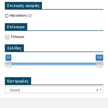
Επιλογές αγοράς
(2)
Νέα έκδοση
Επίκαιρα
Επίκαιρα
Σελίδες
16
320
Κατηγορίες
Λοιπά
×