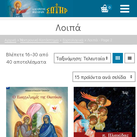
0
Λοιπά
Αρχική
»
Ἠλεκτρονικό Κατάστημα
»
Εορτολογικά
»
Λοιπά
- Page 2
Βλέπετε 16–30 από
Sorted
40 αποτελέσματα
by
latest