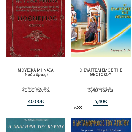
ΜΟΥΣΙΚΑ ΜΗΝΑΙΑ
Ο ΕΥΑΓΓΕΛΙΣΜΟΣ ΤΗΣ
(Νοέμβριος)
ΘΕΟΤΟΚΟΥ
ΧΩΡΙΣ ΑΞΙΟΛΟΓΗΣΗ
ΧΩΡΙΣ ΑΞΙΟΛΟΓΗΣΗ
40,00 πόντοι
5,40 πόντοι
Original
Η
40,00
€
5,40
€
6,00
€
price
τρέχουσα
was:
τιμή
6,00€.
είναι:
5,40€.