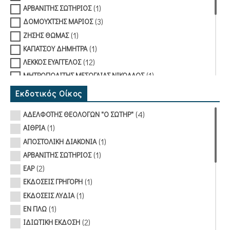
(1)
ΑΡΒΑΝΙΤΗΣ ΣΩΤΗΡΙΟΣ
(3)
ΔΟΜΟΥΧΤΣΗΣ ΜΑΡΙΟΣ
(1)
ΖΗΣΗΣ ΘΩΜΑΣ
(1)
ΚΑΠΑΤΣΟΥ ΔΗΜΗΤΡΑ
(12)
ΛΕΚΚΟΣ ΕΥΑΓΓΕΛΟΣ
(1)
ΜΗΤΡΟΠΟΛΙΤΗΣ ΜΕΣΟΓΑΙΑΣ ΝΙΚΟΛΑΟΣ
(1)
ΜΗΤΡΟΠΟΛΙΤΗΣ Ν. ΣΜΥΡΝΗΣ ΣΥΜΕΩΝ
Εκδοτικός Οίκος
(1)
ΝΤΑΣΙΟΥ-ΓΙΑΝΝΟΥ ΑΘΗΝΑ
(4)
ΑΔΕΛΦΟΤΗΣ ΘΕΟΛΟΓΩΝ "Ο ΣΩΤΗΡ"
(1)
ΟΙΚΟΝΟΜΟΥ Α.
(1)
ΑΙΘΡΙΑ
(1)
ΠΑΝΑΓΟΠΟΥΛΟΣ ΣΤΕΦΑΝΟΣ
(1)
ΑΠΟΣΤΟΛΙΚΗ ΔΙΑΚΟΝΙΑ
(2)
ΠΑΥΛΑΚΗΣ ΣΠΥΡΙΔΩΝ
(1)
ΑΡΒΑΝΙΤΗΣ ΣΩΤΗΡΙΟΣ
(1)
ΠΕΛΑΣΓΟΣ ΣΤΕΛΙΟΣ
(2)
ΕΑΡ
(2)
ΣΑΚΚΟΣ ΣΤΕΡΓΙΟΣ
(1)
ΕΚΔΟΣΕΙΣ ΓΡΗΓΟΡΗ
(2)
ΣΥΛΛΟΓΙΚΟ ΕΡΓΟ
(1)
ΕΚΔΟΣΕΙΣ ΛΥΔΙΑ
(1)
ΕΝ ΠΛΩ
(2)
ΙΔΙΩΤΙΚΗ ΕΚΔΟΣΗ