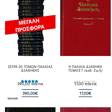
ΣΕΙΡΑ 20 ΤΟΜΩΝ ΠΑΛΑΙΑΣ
Η ΠΑΛΑΙΑ ΔΙΑΘΗΚΗ
ΔΙΑΘΗΚΗΣ
ΤΟΜΟΣ Γ (εκδ. Ζωή)
ΧΩΡΙΣ ΑΞΙΟΛΟΓΗΣΗ
390,00 πόντοι
17,00 πόντοι
Βαθμολογήθηκε
με
5.00
από 5
Original
Η
390,00
€
17,00
€
560,00
€
price
τρέχουσα
was:
τιμή
560,00€.
είναι: