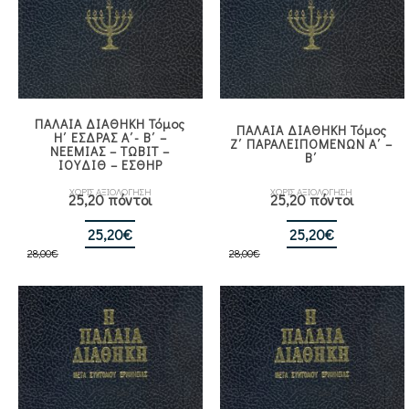
ΠΑΛΑΙΑ ΔΙΑΘΗΚΗ Τόμος
ΠΑΛΑΙΑ ΔΙΑΘΗΚΗ Τόμος
Η΄ ΕΣΔΡΑΣ Α΄- Β΄ –
Ζ΄ ΠΑΡΑΛΕΙΠΟΜΕΝΩΝ Α΄ –
ΝΕΕΜΙΑΣ – ΤΩΒΙΤ –
Β΄
ΙΟΥΔΙΘ – ΕΣΘΗΡ
ΧΩΡΙΣ ΑΞΙΟΛΟΓΗΣΗ
ΧΩΡΙΣ ΑΞΙΟΛΟΓΗΣΗ
25,20 πόντοι
25,20 πόντοι
Original
Η
Original
Η
25,20
€
25,20
€
28,00
€
price
τρέχουσα
28,00
€
price
τρέχουσα
was:
τιμή
was:
τιμή
28,00€.
είναι:
28,00€.
είναι:
25,20€.
25,20€.