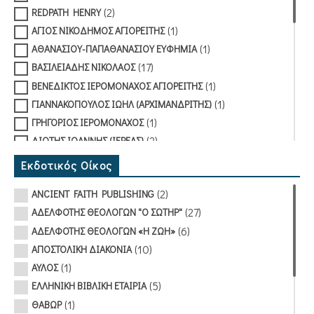
(2)
REDPATH HENRY
(1)
ΑΓΙΟΣ ΝΙΚΟΔΗΜΟΣ ΑΓΙΟΡΕΙΤΗΣ
(1)
ΑΘΑΝΑΣΙΟΥ-ΠΑΠΑΘΑΝΑΣΙΟΥ ΕΥΦΗΜΙΑ
(17)
ΒΑΣΙΛΕΙΑΔΗΣ ΝΙΚΟΛΑΟΣ
(1)
ΒΕΝΕΔΙΚΤΟΣ ΙΕΡΟΜΟΝΑΧΟΣ ΑΓΙΟΡΕΙΤΗΣ
(1)
ΓΙΑΝΝΑΚΟΠΟΥΛΟΣ ΙΩΗΛ (ΑΡΧΙΜΑΝΔΡΙΤΗΣ)
(1)
ΓΡΗΓΟΡΙΟΣ ΙΕΡΟΜΟΝΑΧΟΣ
(2)
ΔΙΩΤΗΣ ΙΩΑΝΝΗΣ (ΙΕΡΕΑΣ)
(2)
ΔΟΜΟΥΧΤΣΗΣ ΜΑΡΙΟΣ
Εκδοτικός Οίκος
(1)
ΖΙΓΑΒΗΝΟΣ ΕΥΘΥΜΙΟΣ
(2)
ANCIENT FAITH PUBLISHING
(1)
ΚΩΝΣΤΑΝΤΙΝΟΥ ΜΙΛΤΙΑΔΗΣ
(27)
ΑΔΕΛΦΟΤΗΣ ΘΕΟΛΟΓΩΝ "Ο ΣΩΤΗΡ"
(1)
ΜΑΚΡΗΣ ΝΙΚΟΣ
(6)
ΑΔΕΛΦΟΤΗΣ ΘΕΟΛΟΓΩΝ «Η ΖΩΗ»
(1)
ΜΑΝΙΑ ΒΙΟΛΕΤΤΑ
(10)
ΑΠΟΣΤΟΛΙΚΗ ΔΙΑΚΟΝΙΑ
(1)
ΜΑΥΡΟΠΟΥΛΟΣ ΔΗΜΗΤΡΙΟΣ
(1)
ΑΥΛΟΣ
(1)
ΜΟΥΣΤΑΚΗΣ ΒΑΣΙΛΕΙΟΣ
(5)
ΕΛΛΗΝΙΚΗ ΒΙΒΛΙΚΗ ΕΤΑΙΡΙΑ
(1)
ΜΠΑΚΟΓΙΑΝΝΗΣ ΒΑΣΙΛΕΙΟΣ (ΑΡΧΙΜΑΝΔΡΙΤΗΣ)
(1)
ΘΑΒΩΡ
(1)
ΜΠΙΛΑΛΗΣ ΑΝΤΩΝΙΟΣ (ΠΡΩΤΟΠΡΕΣΒΥΤΕΡΟΣ)