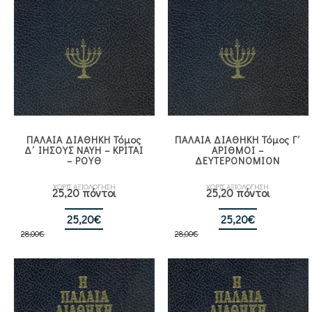
ΠΑΛΑΙΑ ΔΙΑΘΗΚΗ Τόμος
ΠΑΛΑΙΑ ΔΙΑΘΗΚΗ Τόμος Γ΄
Δ΄ ΙΗΣΟΥΣ ΝΑΥΗ – ΚΡΙΤΑΙ
ΑΡΙΘΜΟΙ –
– ΡΟΥΘ
ΔΕΥΤΕΡΟΝΟΜΙΟΝ
ΧΩΡΙΣ ΑΞΙΟΛΟΓΗΣΗ
ΧΩΡΙΣ ΑΞΙΟΛΟΓΗΣΗ
25,20 πόντοι
25,20 πόντοι
Original
Η
Original
Η
25,20
€
25,20
€
28,00
€
price
τρέχουσα
28,00
€
price
τρέχουσα
was:
τιμή
was:
τιμή
28,00€.
είναι:
28,00€.
είναι:
25,20€.
25,20€.