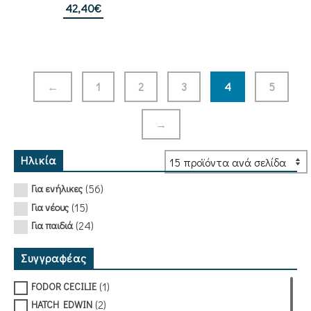
42,40
€
←
1
2
3
4
5
→
Ηλικία
(56)
Για ενήλικες
(15)
Για νέους
(24)
Για παιδιά
Συγγραφέας
(1)
FODOR CECILIE
(2)
HATCH EDWIN