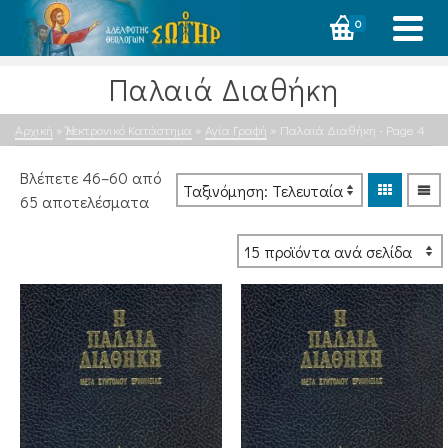
0
Παλαιά Διαθήκη
Αρχική
»
Ἠλεκτρονικό Κατάστημα
»
Αγία Γραφή
»
Παλαιά Διαθήκη
- Page 4
Βλέπετε 46–60 από
Sorted
65 αποτελέσματα
by
latest