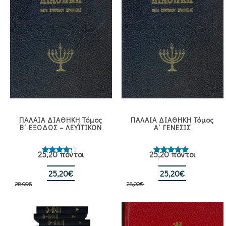
ΠΑΛΑΙΑ ΔΙΑΘΗΚΗ Τόμος
ΠΑΛΑΙΑ ΔΙΑΘΗΚΗ Τόμος
Β΄ ΕΞΟΔΟΣ – ΛΕΥΪΤΙΚΟΝ
Α΄ ΓΕΝΕΣΙΣ
25,20 πόντοι
25,20 πόντοι
Βαθμολογήθηκε
Βαθμολογήθηκε
με
4.00
με
5.00
από 5
Original
Η
από 5
Original
Η
25,20
€
25,20
€
28,00
€
price
τρέχουσα
28,00
€
price
τρέχουσα
was:
τιμή
was:
τιμή
28,00€.
είναι:
28,00€.
είναι:
25,20€.
25,20€.