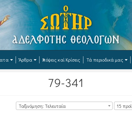
ματα
Ἄρθρα
Ἀπόψεις καὶ Κρίσεις
Τά περιοδικά μας
79-341
Ταξινόμηση: Τελευταία