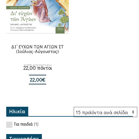
ΔΙ’ ΕΥΧΩΝ ΤΩΝ ΑΓΙΩΝ ΣΤ
(Ιούλιος-Αύγουστος)
ΧΩΡΙΣ ΑΞΙΟΛΟΓΗΣΗ
22,00 πόντοι
22,00
€
Ηλικία
(1)
Για παιδιά
Συγγραφέας