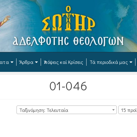
ματα
Ἄρθρα
Ἀπόψεις καὶ Κρίσεις
Τά περιοδικά μας
01-046
Ταξινόμηση: Τελευταία