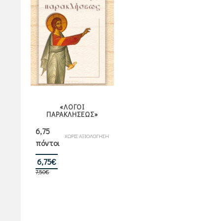
«ΛΟΓΟΙ
ΠΑΡΑΚΛΗΣΕΩΣ»
6,75
ΧΩΡΙΣ ΑΞΙΟΛΟΓΗΣΗ
πόντοι
Original
Η
6,75
€
7,50
€
price
τρέχουσα
was:
τιμή
7,50€.
είναι:
6,75€.