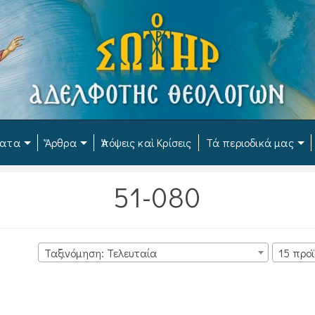
ματα
Ἄρθρα
Ἀπόψεις καὶ Κρίσεις
Τά περιοδικά μας
51-080
Ταξινόμηση: Τελευταία