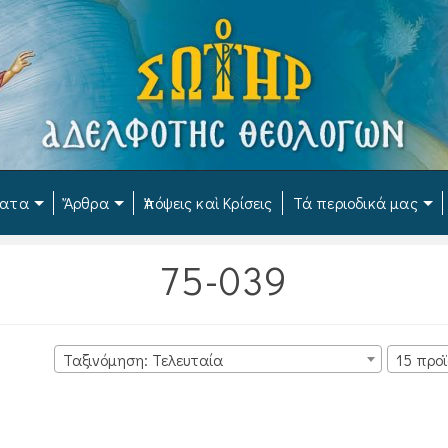
ματα
Ἄρθρα
Ἀπόψεις καὶ Κρίσεις
Τά περιοδικά μας
75-039
Ταξινόμηση: Τελευταία