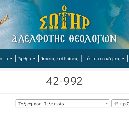
ματα
Ἄρθρα
Ἀπόψεις καὶ Κρίσεις
Τά περιοδικά μας
42-992
Ταξινόμηση: Τελευταία