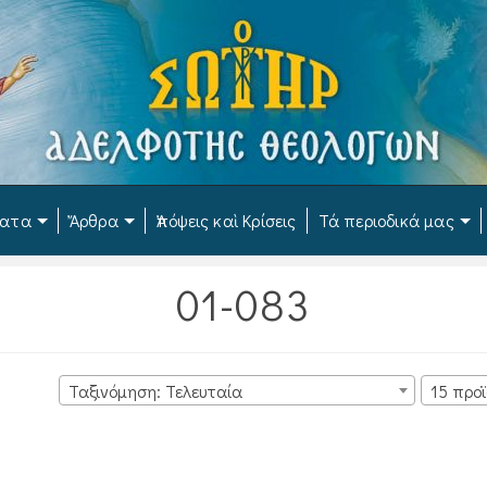
ματα
Ἄρθρα
Ἀπόψεις καὶ Κρίσεις
Τά περιοδικά μας
01-083
Ταξινόμηση: Τελευταία