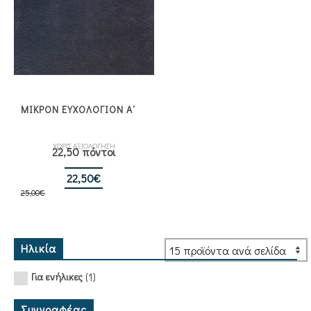
ΜΙΚΡΟΝ ΕΥΧΟΛΟΓΙΟΝ Α΄
ΧΩΡΙΣ ΑΞΙΟΛΟΓΗΣΗ
22,50 πόντοι
Original
Η
22,50
€
25,00
€
price
τρέχουσα
was:
τιμή
25,00€.
είναι:
22,50€.
Ηλικία
(1)
Για ενήλικες
Συγγραφέας