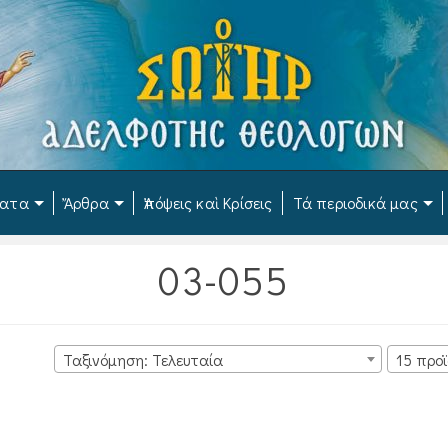
ματα
Ἄρθρα
Ἀπόψεις καὶ Κρίσεις
Τά περιοδικά μας
03-055
Ταξινόμηση: Τελευταία