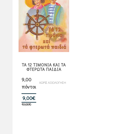
ΤΑ 12 ΤΙΜΟΝΙΑ ΚΑΙ ΤΑ
ΦΤΕΡΩΤΑ ΠΑΙΔΙΑ
9,00
ΧΩΡΙΣ ΑΞΙΟΛΟΓΗΣΗ
πόντοι
Original
Η
9,00
€
10,00
€
price
τρέχουσα
was:
τιμή
10,00€.
είναι:
9,00€.